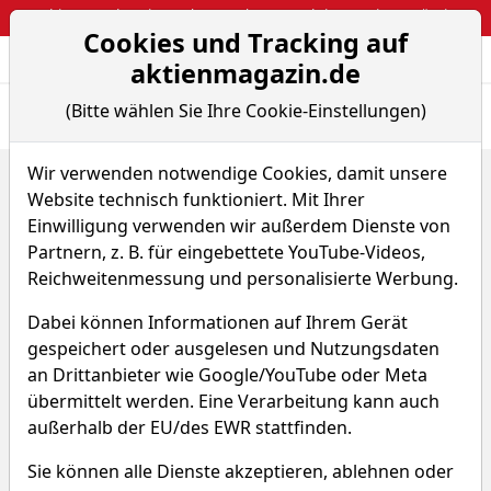
Webinar: So kassierst du trotzdem attraktive Optionsprämien
Cookies und Tracking auf
Aktien- und Arti
Seite
aktienmagazin.de
(Bitte wählen Sie Ihre Cookie-Einstellungen)
Übersicht
News
Charts
Fund.
Peers
Wir verwenden notwendige Cookies, damit unsere
Home
Aktien
Imax Corp.
Website technisch funktioniert. Mit Ihrer
Imax Aktie
Einwilligung verwenden wir außerdem Dienste von
Partnern, z. B. für eingebettete YouTube-Videos,
Reichweitenmessung und personalisierte Werbung.
Watchlist
IMAX
WKN 896801
Dabei können Informationen auf Ihrem Gerät
49,810 $
+0,16 %
gespeichert oder ausgelesen und Nutzungsdaten
an Drittanbieter wie Google/YouTube oder Meta
Echtzeit-Aktienkurs 07.08.2026, 15:34 Uhr
übermittelt werden. Eine Verarbeitung kann auch
außerhalb der EU/des EWR stattfinden.
Sie können alle Dienste akzeptieren, ablehnen oder
Was macht Imax?