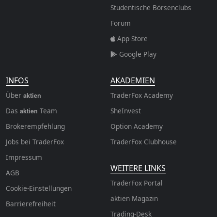
Studentische Börsenclubs
Forum
App Store
Google Play
INFOS
AKADEMIEN
Über
TraderFox Academy
aktien
Das
Team
SheInvest
aktien
Brokerempfehlung
Option Academy
Jobs bei TraderFox
TraderFox Clubhouse
Impressum
WEITERE LINKS
AGB
TraderFox Portal
Cookie-Einstellungen
aktien Magazin
Barrierefreiheit
Trading-Desk