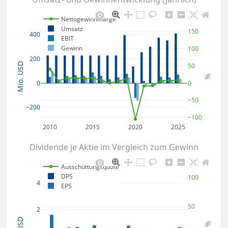
Nettogewinnmarge
Umsatz
150
400
EBIT
Gewinn
100
200
Mio. USD
50
%
0
0
−50
−200
−100
2010
2015
2020
2025
Dividende je Aktie im Vergleich zum Gewinn
Ausschüttungsquote
DPS
100
4
EPS
50
2
USD
%