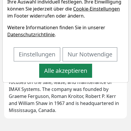
Ihre Auswahl individuell festlegen. Ihre Einwilligung
Unternehmensprofil
können Sie jederzeit über die
Cookie-Einstellungen
im Footer widerrufen oder ändern.
IMAX Corp. is an entertainment technology
Weitere Informationen finden Sie in unserer
company, which engages in the business of motion
Datenschutzrichtlinie
.
picture technologies and presentations. It
operates through the Content Solutions and
Einstellungen
Nur Notwendige
Technology Products and Services segments. The
Content Solutions segment includes content
enhancement and distribution services. The
Alle akzeptieren
Technology Products and Services segment
focuses on the sale, lease, and maintenance of
IMAX Systems. The company was founded by
Graeme Ferguson, Roman Kroitor, Robert P. Kerr
and William Shaw in 1967 and is headquartered in
Mississauga, Canada.