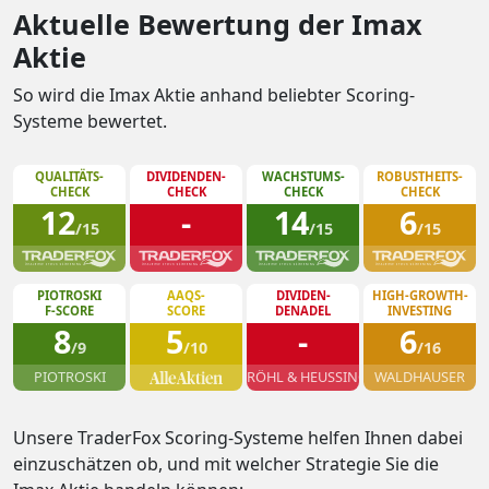
Aktuelle Bewertung der Imax
Aktie
So wird die Imax Aktie anhand beliebter Scoring-
Systeme bewertet.
QUALITÄTS-
DIVIDENDEN-
WACHSTUMS-
ROBUSTHEITS-
CHECK
CHECK
CHECK
CHECK
12
-
14
6
/15
/15
/15
PIOTROSKI
AAQS-
DIVIDEN-
HIGH-GROWTH-
F-SCORE
SCORE
DENADEL
INVESTING
8
5
-
6
/9
/10
/16
PIOTROSKI
RÖHL & HEUSSINGER
WALDHAUSER
Unsere TraderFox Scoring-Systeme helfen Ihnen dabei
einzuschätzen ob, und mit welcher Strategie Sie die