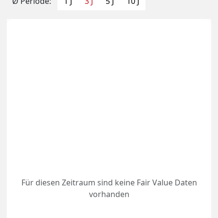
Ø Periode:
1 J
3 J
5 J
10 J
Für diesen Zeitraum sind keine Fair Value Daten
vorhanden