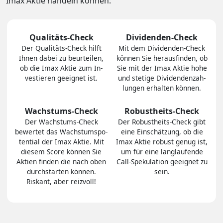
Imax Aktie handeln können:
Qualitäts-Check
Dividenden-Check
Der Quali­täts-Check hilft
Mit dem Divi­den­den-Check
Ihnen dabei zu be­ur­tei­len,
können Sie heraus­finden, ob
ob die Imax Aktie zum In­
Sie mit der Imax Aktie hohe
ves­tie­ren geeig­net ist.
und stetige Divi­den­den­zah­
lungen er­hal­ten können.
Wachstums-Check
Robustheits-Check
Der Wachs­tums-Check
Der Robust­heits-Check gibt
bewertet das Wachs­tums­po­
eine Ein­schät­zung, ob die
ten­tial der Imax Aktie. Mit
Imax Aktie robust genug ist,
diesem Score können Sie
um für eine lang­lau­fen­de
Aktien finden die nach oben
Call-Spe­ku­la­tion ge­eig­net zu
durch­star­ten können.
sein.
Riskant, aber reiz­voll!