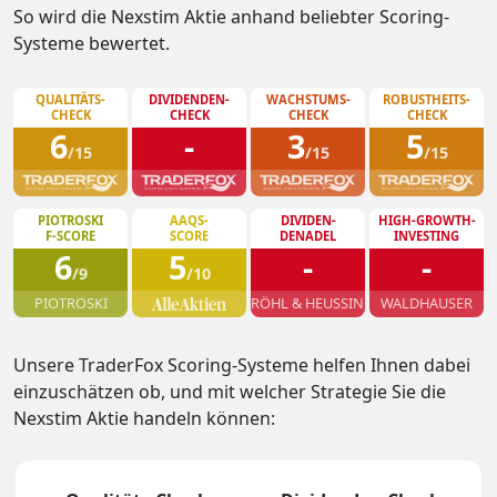
So wird die Nexstim Aktie anhand beliebter Scoring-
Systeme bewertet.
QUALITÄTS-
DIVIDENDEN-
WACHSTUMS-
ROBUSTHEITS-
CHECK
CHECK
CHECK
CHECK
6
-
3
5
/15
/15
/15
PIOTROSKI
AAQS-
DIVIDEN-
HIGH-GROWTH-
F-SCORE
SCORE
DENADEL
INVESTING
6
5
-
-
/9
/10
PIOTROSKI
RÖHL & HEUSSINGER
WALDHAUSER
Unsere TraderFox Scoring-Systeme helfen Ihnen dabei
einzuschätzen ob, und mit welcher Strategie Sie die
Nexstim Aktie handeln können: