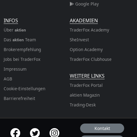
Google Play
INFOS
AKADEMIEN
Über
TraderFox Academy
aktien
Das
Team
SheInvest
aktien
Brokerempfehlung
Option Academy
Jobs bei TraderFox
TraderFox Clubhouse
Impressum
WEITERE LINKS
AGB
TraderFox Portal
Cookie-Einstellungen
aktien Magazin
Barrierefreiheit
Trading-Desk
Kontakt
offizielle Social Media-Accounts