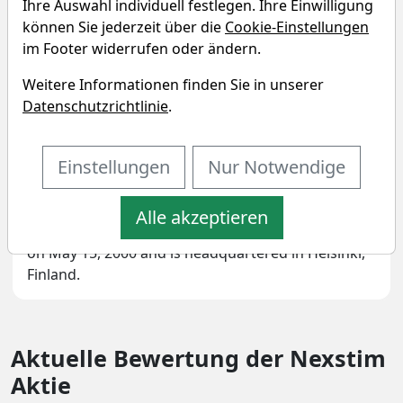
Ihre Auswahl individuell festlegen. Ihre Einwilligung
Unternehmensprofil
können Sie jederzeit über die
Cookie-Einstellungen
im Footer widerrufen oder ändern.
Nexstim Oyj engages in the provision of medical
Weitere Informationen finden Sie in unserer
technology products. It focuses on SmartFocus
Datenschutzrichtlinie
.
product, a navigated transcranial magnetic
stimulation (nTMS) technology with sophisticated
Einstellungen
Nur Notwendige
three-dimensional (3D) navigation providing
accurate and personalized targeting of the TMS to
the specific area of the brain. The company was
Alle akzeptieren
founded by Risto Ilmoniemi and Pekka Puolakka
on May 15, 2000 and is headquartered in Helsinki,
Finland.
Aktuelle Bewertung der Nexstim
Aktie