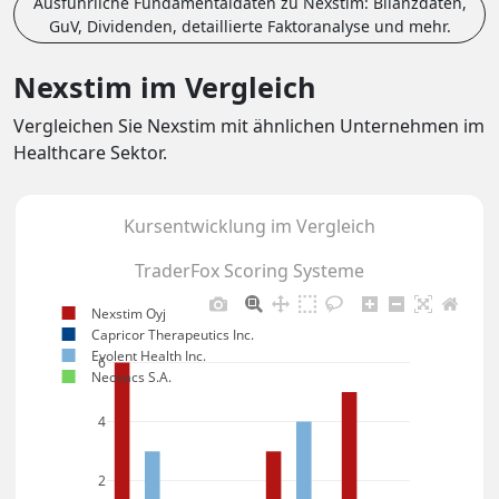
Ausführliche Fundamentaldaten zu Nexstim: Bilanzdaten,
GuV, Dividenden, detaillierte Faktoranalyse und mehr.
Nexstim im Vergleich
Vergleichen Sie Nexstim mit ähnlichen Unternehmen im
Healthcare Sektor.
Kursentwicklung im Vergleich
TraderFox Scoring Systeme
Nexstim Oyj
Capricor Therapeutics Inc.
Evolent Health Inc.
6
Neovacs S.A.
4
2