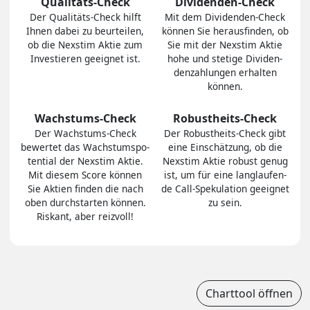
Qualitäts-Check
Dividenden-Check
Der Quali­täts-Check hilft
Mit dem Divi­den­den-Check
Ihnen dabei zu be­ur­tei­len,
können Sie heraus­finden, ob
ob die Nexstim Aktie zum
Sie mit der Nexstim Aktie
In­ves­tie­ren geeig­net ist.
hohe und stetige Divi­den­
den­zah­lungen er­hal­ten
können.
Wachstums-Check
Robustheits-Check
Der Wachs­tums-Check
Der Robust­heits-Check gibt
bewertet das Wachs­tums­po­
eine Ein­schät­zung, ob die
ten­tial der Nexstim Aktie.
Nexstim Aktie robust genug
Mit diesem Score können
ist, um für eine lang­lau­fen­
Sie Aktien finden die nach
de Call-Spe­ku­la­tion ge­eig­net
oben durch­star­ten können.
zu sein.
Riskant, aber reiz­voll!
Charttool öffnen