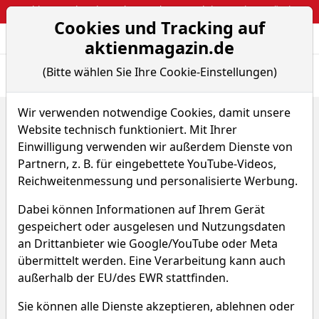
Webinar: So kassierst du trotzdem attraktive Optionsprämien
Cookies und Tracking auf
Aktien- und Arti
Seite
aktienmagazin.de
(Bitte wählen Sie Ihre Cookie-Einstellungen)
Übersicht
News
Charts
Fund.
Peers
Wir verwenden notwendige Cookies, damit unsere
Home
Aktien
Nexstim Oyj
Website technisch funktioniert. Mit Ihrer
Nexstim Aktie
Einwilligung verwenden wir außerdem Dienste von
Partnern, z. B. für eingebettete YouTube-Videos,
Reichweitenmessung und personalisierte Werbung.
Watchlist
NXTMH
WKN A3CMUG
Dabei können Informationen auf Ihrem Gerät
9,590 €
-0,62 %
gespeichert oder ausgelesen und Nutzungsdaten
an Drittanbieter wie Google/YouTube oder Meta
Echtzeit-Aktienkurs 08.08.2026, 05:59 Uhr
übermittelt werden. Eine Verarbeitung kann auch
außerhalb der EU/des EWR stattfinden.
Sie können alle Dienste akzeptieren, ablehnen oder
Was macht Nexstim?