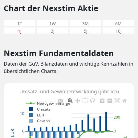
Chart der Nexstim Aktie
1T
1W
3M
6M
1J
3J
5J
10J
Nexstim Fundamentaldaten
Daten der GuV, Bilanzdaten und wichtige Kennzahlen in
übersichtlichen Charts.
Umsatz- und Gewinnentwicklung (jährlich)
Nettogewinnmarge
Umsatz
10
EBIT
200
Gewinn
0
0