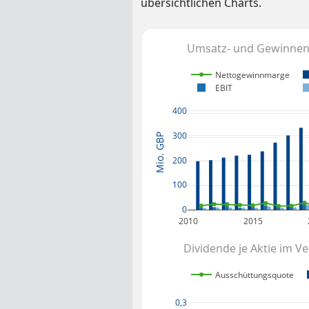
übersichtlichen Charts.
Umsatz- und Gewinnent
Nettogewinnmarge
EBIT
400
300
Mio. GBP
200
100
0
2010
2015
Dividende je Aktie im V
Ausschüttungsquote
0,3