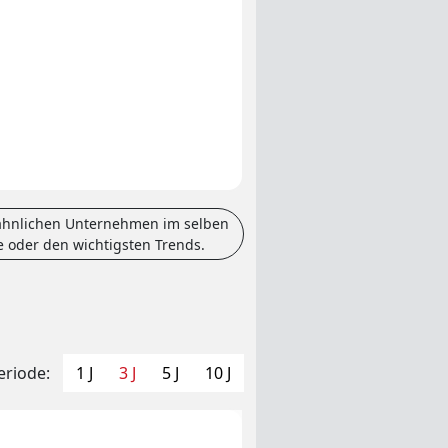
 ähnlichen Unternehmen im selben
e oder den wichtigsten Trends.
eriode:
1 J
3 J
5 J
10 J