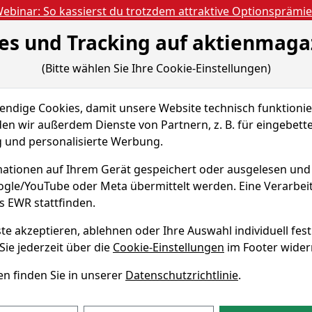
ebinar: So kassierst du trotzdem attraktive Optionsprämi
es und Tracking auf aktienmaga
Aktien- und Artikels
ien
Nachrichten
Magazine
Gratis Accoun
(Bitte wählen Sie Ihre Cookie-Einstellungen)
 & Tools
Fundamentaldaten
Peer Group
dige Cookies, damit unsere Website technisch funktionier
en wir außerdem Dienste von Partnern, z. B. für eingebett
und personalisierte Werbung.
ie
ationen auf Ihrem Gerät gespeichert oder ausgelesen un
oogle/YouTube oder Meta übermittelt werden. Eine Verarbe
Echtz
WKN A14Z8Q
s EWR stattfinden.
te akzeptieren, ablehnen oder Ihre Auswahl individuell fest
ht Norcros?
Sie jederzeit über die
Cookie-Einstellungen
im Footer wider
profil
n finden Sie in unserer
Datenschutzrichtlinie
.
 auf http://www.norcros.com