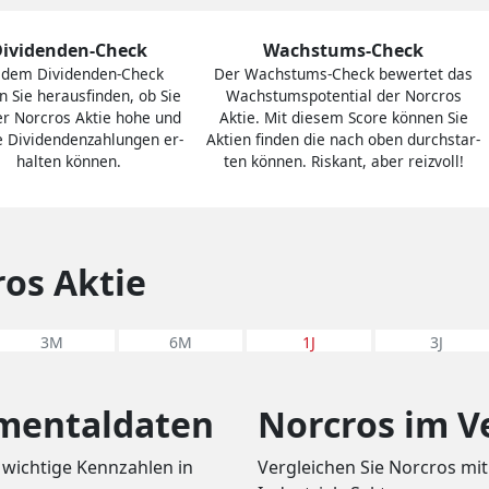
Dividenden-Check
Wachstums-Check
 dem Divi­den­den-Check
Der Wachs­tums-Check bewertet das
 Sie heraus­finden, ob Sie
Wachs­tums­po­ten­tial der Norcros
er Norcros Aktie hohe und
Aktie. Mit diesem Score können Sie
e Divi­den­den­zah­lungen er­
Aktien finden die nach oben durch­star­
hal­ten können.
ten können. Riskant, aber reiz­voll!
ros Aktie
3M
6M
1J
3J
mentaldaten
Norcros im V
 wichtige Kennzahlen in
Vergleichen Sie Norcros mi