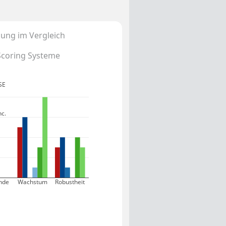
ung im Vergleich
Scoring Systeme
 SE
nc.
nde
Wachstum
Robustheit