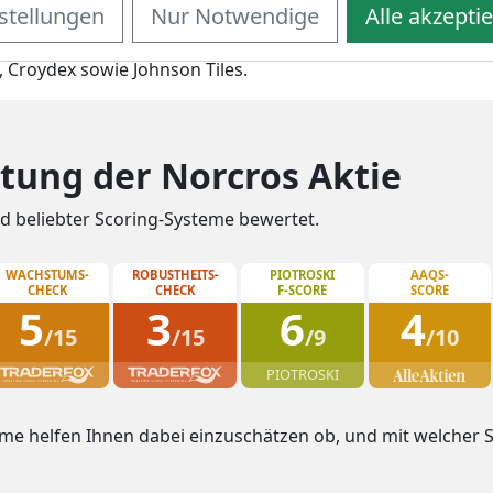
stellungen
Nur Notwendige
Alle akzepti
r Badezimmer-Ausstatter. Die Gruppe bietet Duschen, Armat
vor allem in Großbritannien und Südafrika. Verkauft werde
 Croydex sowie Johnson Tiles.
tung der Norcros Aktie
d beliebter Scoring-Systeme bewertet.
WACHSTUMS-
ROBUSTHEITS-
PIOTROSKI
AAQS-
CHECK
CHECK
F-SCORE
SCORE
5
3
6
4
/15
/15
/9
/10
PIOTROSKI
e helfen Ihnen dabei einzuschätzen ob, und mit welcher St