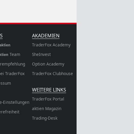
S
AKADEMIEN
TraderFox Academy
aktien
Team
SheInvest
ktien
rempfehlung
Option Academy
bei TraderFox
TraderFox Clubhouse
essum
WEITERE LINKS
TraderFox Portal
e-Einstellungen
aktien Magazin
erefreiheit
Trading-Desk