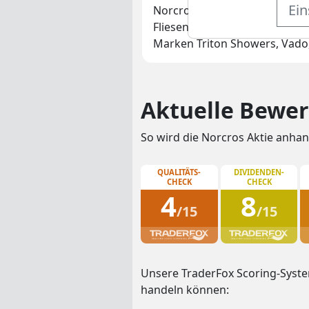
Ein
Norcros plc ist ein führende
Fliesen und beliefert Märkte 
Marken Triton Showers, Vado,
Aktuelle Bewer
So wird die Norcros Aktie anhan
QUALITÄTS-
DIVIDENDEN-
CHECK
CHECK
4
8
/15
/15
Unsere TraderFox Scoring-System
handeln können: