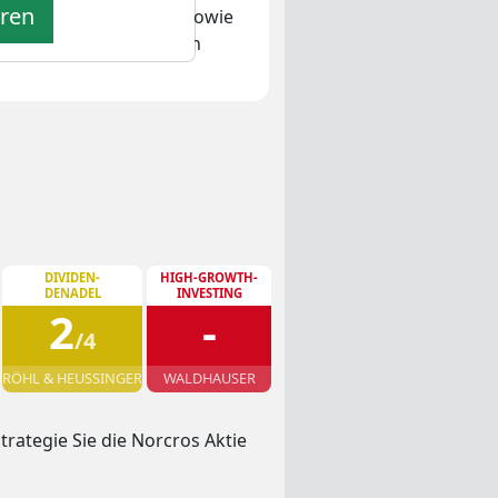
eren
uren, Bad-Accessoires sowie
n die Produkte unter den
DIVIDEN-
HIGH-GROWTH-
DENADEL
INVESTING
2
-
/4
RÖHL & HEUSSINGER
WALDHAUSER
rategie Sie die Norcros Aktie