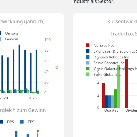
Industrials Sektor.
wicklung (jährlich)
Kursentwickl
TraderFox 
Umsatz
Gewinn
100
Norcros PLC
80
LPKF Laser & Electronics
Richtech Robotics Inc
8
60
Serve Robotics Inc
%
Virgin Galactic Holdings I
6
40
Spire Global Inc.
20
4
0
2
2020
2025
0
ergleich zum Gewinn
Qualität
Divide
DPS
EPS