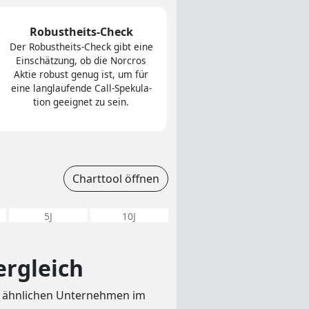
Robustheits-Check
Der Robust­heits-Check gibt eine
Ein­schät­zung, ob die Norcros
Aktie robust genug ist, um für
eine lang­lau­fen­de Call-Spe­ku­la­
tion ge­eig­net zu sein.
Charttool öffnen
5J
10J
ergleich
t ähnlichen Unternehmen im