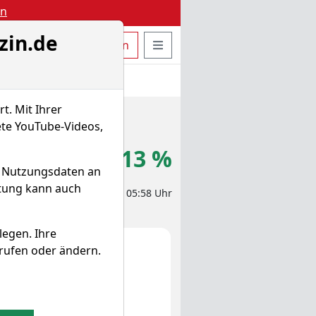
en
zin.de
uche öffnen
Seitennavigation öffnen
t
Bestellen
Login
t. Mit Ihrer
ete YouTube-Videos,
3,960 €
+3,13 %
d Nutzungsdaten an
itung kann auch
eit-Aktienkurs 08.08.2026, 05:58 Uhr
legen. Ihre
rufen oder ändern.