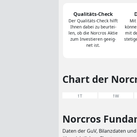
Qualitäts-Check
Der Quali­täts-Check hilft
Mit
Ihnen dabei zu be­ur­tei­
können
len, ob die Norcros Aktie
mit d
zum In­ves­tie­ren geeig­
stetig
net ist.
Chart der Norc
1T
1W
Norcros Funda
Daten der GuV, Bilanzdaten und