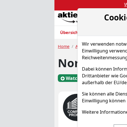
W
Cooki
Akt
Übersicht
Nachrichten
Charts
Wir verwenden notwen
Home
Aktien
Norcros PLC
Einwilligung verwend
Reichweitenmessung 
Norcros Akt
Dabei können Inform
Drittanbieter wie G
Watchlist
3N1N
außerhalb der EU/de
Sie können alle Diens
Was mac
Einwilligung können 
Unternehmens
Weitere Informatione
Mehr Infos