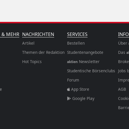
N & MEHR
NACHRICHTEN
SERVICES
INFO
Artikel
Bestellen
Über
Themen der Redaktion
Studentenangebote
Das
a
Hot Topics
Newsletter
Broke
aktien
Studentische Börsenclubs
Jobs 
Forum
Impr
fe
App Store
AGB
Google Play
Cooki
Barri