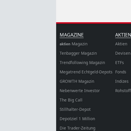
MAGAZINE
AKTIE
Magazin
Aktien
aktien
Tenbagger Magazin
Devisen
Trendfollowing Magazin
ETFs
Megatrend Echtgeld-Depots
Fonds
GROWTH
Magazin
Indizes
Nebenwerte Investor
Rohstof
The Big Call
Stillhalter-Depot
Depotziel 1 Million
Die Trader-Zeitung