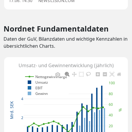
17.06. 14:30
NEWS.CISION.COM
Nordnet Fundamentaldaten
Daten der GuV, Bilanzdaten und wichtige Kennzahlen in
übersichtlichen Charts.
Umsatz- und Gewinnentwicklung (jährlich)
Nettogewinnmarge
Umsatz
100
EBIT
Gewinn
80
4
Mrd. SEK
60
%
40
2
20