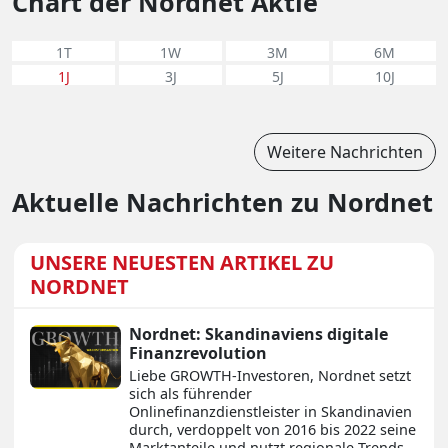
Chart der Nordnet Aktie
1T
1W
3M
6M
1J
3J
5J
10J
Weitere Nachrichten
Aktuelle Nachrichten zu Nordnet
UNSERE NEUESTEN ARTIKEL ZU
NORDNET
Nordnet: Skandinaviens digitale
Finanzrevolution
Liebe GROWTH-Investoren, Nordnet setzt
sich als führender
Onlinefinanzdienstleister in Skandinavien
durch, verdoppelt von 2016 bis 2022 seine
Marktanteile und nutzt regionale Trends