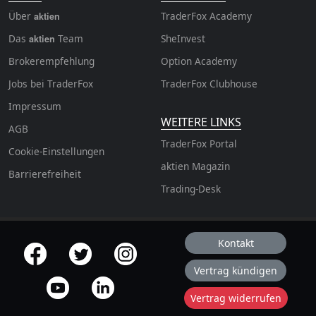
Über
TraderFox Academy
aktien
Das
Team
SheInvest
aktien
Brokerempfehlung
Option Academy
Jobs bei TraderFox
TraderFox Clubhouse
Impressum
WEITERE LINKS
AGB
TraderFox Portal
Cookie-Einstellungen
aktien Magazin
Barrierefreiheit
Trading-Desk
Kontakt
offizielle Social Media-Accounts
Vertrag kündigen
Vertrag widerrufen