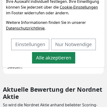
Ihre Auswahl individuell festlegen. Ihre Einwilligung
Unternehmensprofil
können Sie jederzeit über die
Cookie-Einstellungen
im Footer widerrufen oder ändern.
Nordnet AB engages in offering digital platform
Weitere Informationen finden Sie in unserer
for savings, loans, pensions, and investments. It
Datenschutzrichtlinie
.
focuses on information technology, production
development, operations, and administration
Einstellungen
Nur Notwendige
services. It operates through the following
geographical segments: Sweden, Norway,
Denmark, and Finland. The company was founded
Alle akzeptieren
in 1996 and is headquartered in Stockholm,
Sweden.
Aktuelle Bewertung der Nordnet
Aktie
So wird die Nordnet Aktie anhand beliebter Scoring-