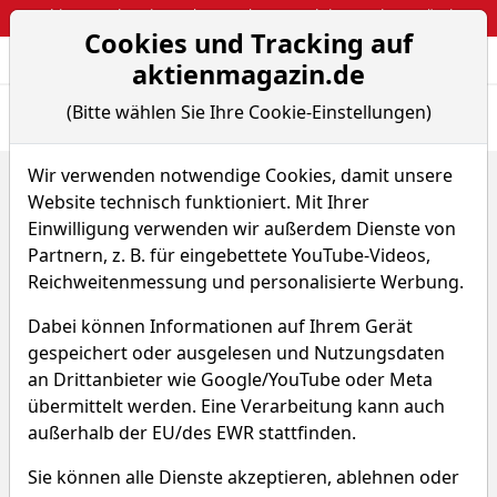
Webinar: So kassierst du trotzdem attraktive Optionsprämien
Cookies und Tracking auf
Aktien- und Arti
Seite
aktienmagazin.de
(Bitte wählen Sie Ihre Cookie-Einstellungen)
Übersicht
News
Charts
Fund.
Peers
Wir verwenden notwendige Cookies, damit unsere
Home
Aktien
Nordnet AB
Website technisch funktioniert. Mit Ihrer
Nordnet Aktie
Einwilligung verwenden wir außerdem Dienste von
Partnern, z. B. für eingebettete YouTube-Videos,
Reichweitenmessung und personalisierte Werbung.
Watchlist
SAVE
WKN A2QHT3
Dabei können Informationen auf Ihrem Gerät
32,630 €
+0,03 %
gespeichert oder ausgelesen und Nutzungsdaten
an Drittanbieter wie Google/YouTube oder Meta
Echtzeit-Aktienkurs 08.08.2026, 05:58 Uhr
übermittelt werden. Eine Verarbeitung kann auch
außerhalb der EU/des EWR stattfinden.
Sie können alle Dienste akzeptieren, ablehnen oder
Was macht Nordnet?