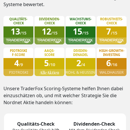
Systeme bewertet.
QUALITÄTS-
DIVIDENDEN-
WACHSTUMS-
ROBUSTHEITS-
CHECK
CHECK
CHECK
CHECK
13
12
15
7
/15
/15
/15
/15
PIOTROSKI
AAQS-
DIVIDEN-
HIGH-GROWTH-
F-SCORE
SCORE
DENADEL
INVESTING
4
5
2
6
/9
/10
/4
/16
PIOTROSKI
RÖHL & HEUSSINGER
WALDHAUSER
Unsere TraderFox Scoring-Systeme helfen Ihnen dabei
einzuschätzen ob, und mit welcher Strategie Sie die
Nordnet Aktie handeln können:
Qualitäts-Check
Dividenden-Check