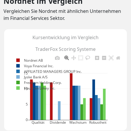
Nordnet im Vergleich
Vergleichen Sie Nordnet mit ähnlichen Unternehmen
im Financial Services Sektor.
Kursentwicklung im Vergleich
TraderFox Scoring Systeme
Nordnet AB
Voya Financial Inc.
AFFILIATED MANAGERS GROUP Inc.
15
Jyske Bank A/S
Freedom Holding Corp.
Houlihan Lokey Inc.
10
5
0
Qualität
Dividende
Wachstum
Robustheit