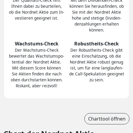
Der Quali­täts-Check hilft
Mit dem Divi­den­den-Check
Ihnen dabei zu be­ur­tei­len,
können Sie heraus­finden, ob
ob die Nordnet Aktie zum In­
Sie mit der Nordnet Aktie
ves­tie­ren geeig­net ist.
hohe und stetige Divi­den­
den­zah­lungen er­hal­ten
können.
Wachstums-Check
Robustheits-Check
Der Wachs­tums-Check
Der Robust­heits-Check gibt
bewertet das Wachs­tums­po­
eine Ein­schät­zung, ob die
ten­tial der Nordnet Aktie.
Nordnet Aktie robust genug
Mit diesem Score können
ist, um für eine lang­lau­fen­
Sie Aktien finden die nach
de Call-Spe­ku­la­tion ge­eig­net
oben durch­star­ten können.
zu sein.
Riskant, aber reiz­voll!
Charttool öffnen