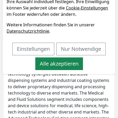
Ihre Auswahl individuell festlegen. Ihre Einwilligung
Unternehmensprofil
können Sie jederzeit über die
Cookie-Einstellungen
im Footer widerrufen oder ändern.
Nordson Corp. engages in the engineering,
Weitere Informationen finden Sie in unserer
manufacture and market of products and systems
Datenschutzrichtlinie
.
used for adhesives, coatings, sealants,
biomaterials and other materials. It operates
Einstellungen
Nur Notwendige
through the following segments: Industrial
Precision Solutions, Medical and Fluid Solutions
and Advanced Technology Solution. The Industrial
Alle akzeptieren
Precision Solutions segment enhances the
technology synergies between adhesive
dispensing systems and industrial coating systems
to deliver proprietary dispensing and processing
technology to diverse end markets. The Medical
and Fluid Solutions segment includes components
and device solutions for medical, life science, high-
tech industrial and other diverse end markets. The