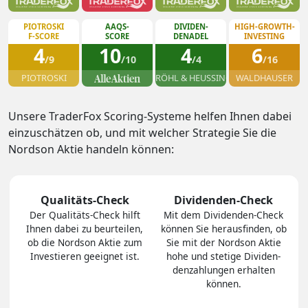
PIOTROSKI
AAQS-
DIVIDEN-
HIGH-GROWTH-
F-SCORE
SCORE
DENADEL
INVESTING
4
10
4
6
/9
/10
/4
/16
PIOTROSKI
RÖHL & HEUSSINGER
WALDHAUSER
Unsere TraderFox Scoring-Systeme helfen Ihnen dabei
einzuschätzen ob, und mit welcher Strategie Sie die
Nordson Aktie handeln können:
Qualitäts-Check
Dividenden-Check
Der Quali­täts-Check hilft
Mit dem Divi­den­den-Check
Ihnen dabei zu be­ur­tei­len,
können Sie heraus­finden, ob
ob die Nordson Aktie zum
Sie mit der Nordson Aktie
In­ves­tie­ren geeig­net ist.
hohe und stetige Divi­den­
den­zah­lungen er­hal­ten
können.