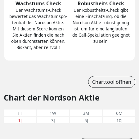
Wachstums-Check
Robustheits-Check
Der Wachs­tums-Check
Der Robust­heits-Check gibt
bewertet das Wachs­tums­po­
eine Ein­schät­zung, ob die
ten­tial der Nordson Aktie.
Nordson Aktie robust genug
Mit diesem Score können
ist, um für eine lang­lau­fen­
Sie Aktien finden die nach
de Call-Spe­ku­la­tion ge­eig­net
oben durch­star­ten können.
zu sein.
Riskant, aber reiz­voll!
Charttool öffnen
Chart der Nordson Aktie
1T
1W
3M
6M
1J
3J
5J
10J