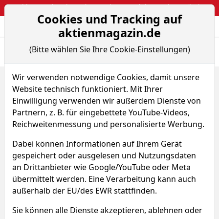
Webinar: So kassierst du trotzdem attraktive Optionsprämien
Cookies und Tracking auf
Aktien- und Arti
Seite
aktienmagazin.de
(Bitte wählen Sie Ihre Cookie-Einstellungen)
Übersicht
News
Charts
Fund.
Peers
Wir verwenden notwendige Cookies, damit unsere
Home
Aktien
Nordson Corp.
Website technisch funktioniert. Mit Ihrer
Nordson Aktie
Einwilligung verwenden wir außerdem Dienste von
Partnern, z. B. für eingebettete YouTube-Videos,
Reichweitenmessung und personalisierte Werbung.
Watchlist
NDSN
WKN 866725
Dabei können Informationen auf Ihrem Gerät
310,462 $
+0,48 %
gespeichert oder ausgelesen und Nutzungsdaten
an Drittanbieter wie Google/YouTube oder Meta
Echtzeit-Aktienkurs 07.08.2026, 17:07 Uhr
übermittelt werden. Eine Verarbeitung kann auch
außerhalb der EU/des EWR stattfinden.
Sie können alle Dienste akzeptieren, ablehnen oder
Was macht Nordson?