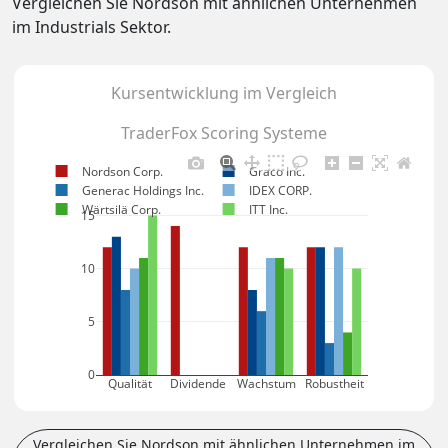
Vergleichen Sie Nordson mit ähnlichen Unternehmen
im Industrials Sektor.
Kursentwicklung im Vergleich
TraderFox Scoring Systeme
Nordson Corp.
Graco Inc.
Generac Holdings Inc.
IDEX CORP.
Wärtsilä Corp.
ITT Inc.
15
10
5
0
Qualität
Dividende
Wachstum
Robustheit
Vergleichen Sie Nordson mit ähnlichen Unternehmen im