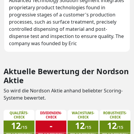
Advanced Technology Solution segment integrates
proprietary product technologies found in
progressive stages of a customer's production
processes, such as surface treatment, precisely
controlled dispensing of material and post-
dispense test and inspection to ensure quality. The
company was founded by Eric
Aktuelle Bewertung der Nordson
Aktie
So wird die Nordson Aktie anhand beliebter Scoring-
Systeme bewertet.
QUALITÄTS-
DIVIDENDEN-
WACHSTUMS-
ROBUSTHEITS-
CHECK
CHECK
CHECK
CHECK
12
-
12
12
/15
/15
/15