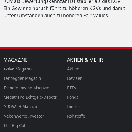
KUV als Bewertungskennzahl ist stabiler als das KGV.
Ein Gewinneinbruch führt zu höheren KGVs und damit
unter Umständen auch zu höheren Fair-Values.
MAGAZINE
AKTIEN & MEHR
Magazin
Aktien
aktien
Tenbagger Magazin
Devisen
Trendfollowing Magazin
ETFs
Megatrend Echtgeld-Depots
Fonds
GROWTH
Magazin
Indizes
Nebenwerte Investor
Rohstoffe
The Big Call