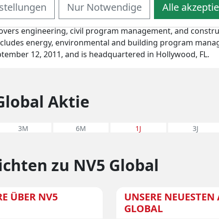
stellungen
Nur Notwendige
Alle akzepti
e provision of professional and technical consulting and cer
operates through the Infrastructure (INF), and Building, Tec
vers engineering, civil program management, and construc
ncludes energy, environmental and building program mana
ember 12, 2011, and is headquartered in Hollywood, FL.
Global Aktie
3M
6M
1J
3J
ichten zu NV5 Global
E ÜBER NV5
UNSERE NEUESTEN 
GLOBAL