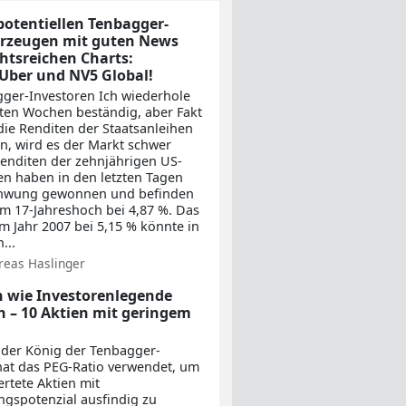
 potentiellen Tenbagger-
erzeugen mit guten News
htsreichen Charts:
Uber und NV5 Global!
ger-Investoren Ich wiederhole
zten Wochen beständig, aber Fakt
 die Renditen der Staatsanleihen
en, wird es der Markt schwer
enditen der zehnjährigen US-
en haben in den letzten Tagen
chwung gewonnen und befinden
em 17-Jahreshoch bei 4,87 %. Das
 Jahr 2007 bei 5,15 % könnte in
...
reas Haslinger
n wie Investorenlegende
h – 10 Aktien mit geringem
 der König der Tenbagger-
hat das PEG-Ratio verwendet, um
rtete Aktien mit
ngspotenzial ausfindig zu