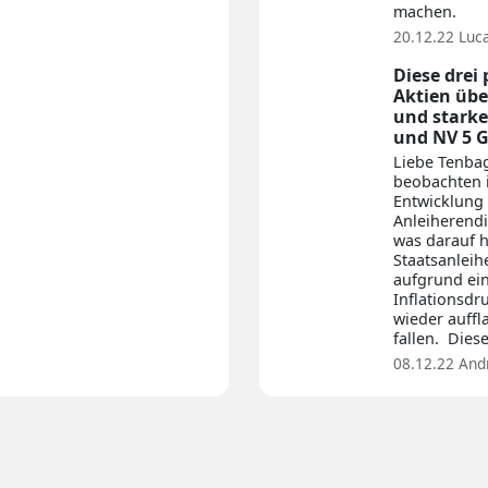
machen.
20.12.22
Luc
Diese drei
Aktien üb
und starke
und NV 5 G
Liebe Tenbag
beobachten i
Entwicklung
Anleiherendi
was darauf h
Staatsanleih
aufgrund ei
Inflationsdr
wieder auff
fallen. Dies
08.12.22
And