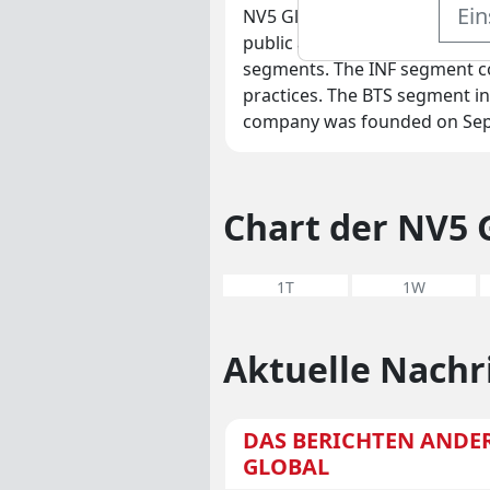
Ein
NV5 Global, Inc. engages in th
public and private sector. It 
segments. The INF segment co
practices. The BTS segment i
company was founded on Sept
Chart der NV5 
1T
1W
Aktuelle Nachr
DAS BERICHTEN ANDER
GLOBAL