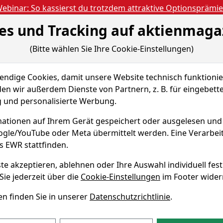
ebinar: So kassierst du trotzdem attraktive Optionsprämi
es und Tracking auf aktienmaga
Aktien- und Artikels
ien
Nachrichten
Magazine
Gratis Accoun
(Bitte wählen Sie Ihre Cookie-Einstellungen)
 & Tools
Fundamentaldaten
Peer Group
dige Cookies, damit unsere Website technisch funktionier
en wir außerdem Dienste von Partnern, z. B. für eingebett
und personalisierte Werbung.
Aktie
2
ationen auf Ihrem Gerät gespeichert oder ausgelesen un
oogle/YouTube oder Meta übermittelt werden. Eine Verarbe
Echtz
WKN A1W6GS
s EWR stattfinden.
te akzeptieren, ablehnen oder Ihre Auswahl individuell fest
Sie jederzeit über die
Cookie-Einstellungen
im Footer wider
ht NV5 Global?
profil
n finden Sie in unserer
Datenschutzrichtlinie
.