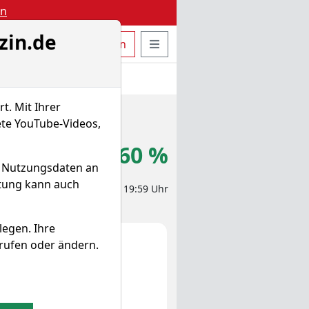
en
zin.de
uche öffnen
Seitennavigation öffnen
t
Bestellen
Login
t. Mit Ihrer
ete YouTube-Videos,
2,585 $
+0,60 %
d Nutzungsdaten an
itung kann auch
eit-Aktienkurs 01.08.2025, 19:59 Uhr
legen. Ihre
rufen oder ändern.