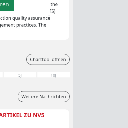
eren
tification solutions for the
hnology, and Sciences (BTS)
tion quality assurance
gement practices. The
Charttool öffnen
5J
10J
Weitere Nachrichten
ARTIKEL ZU NV5