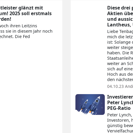
leister glänzt mit
Diese drei
! 2025 soll erstmals
Aktien üb
rden!
und aussic
Lantheus, 
woch ihren Leitzins
ss sie in diesem Jahr noch
Liebe Tenbag
chnet. Die Fed
mich die let
ist: Solange
weiter steig
haben. Die R
Staatsanleih
weiter an S
sich auf ein
Hoch aus dem
den nächsten
04.10.23
And
Investiere
Peter Lync
PEG-Ratio
Peter Lynch,
Investoren, 
günstig bewe
Vervielfachu