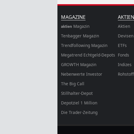
MAGAZINE
AKTIE
Magazin
Aktien
aktien
Tenbagger Magazin
Devisen
Trendfollowing Magazin
ETFs
Megatrend Echtgeld-Depots
Fonds
GROWTH
Magazin
Indizes
Nebenwerte Investor
Rohstof
The Big Call
Stillhalter-Depot
Depotziel 1 Million
Die Trader-Zeitung