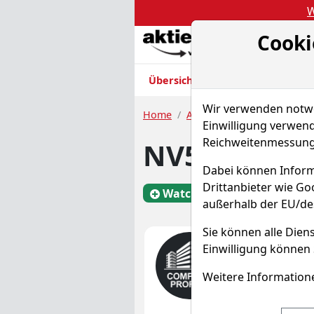
W
Cooki
Akt
Übersicht
Nachrichten
Charts
Wir verwenden notwen
Home
Aktien
NV5 Global
Einwilligung verwend
Reichweitenmessung 
NV5 Global 
Dabei können Inform
Drittanbieter wie G
Watchlist
NVEE
außerhalb der EU/de
Sie können alle Diens
Einwilligung können 
Was mac
Unternehmens
Weitere Informatione