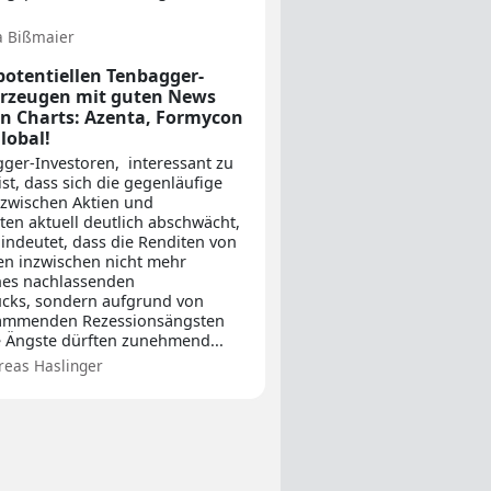
a Bißmaier
 potentiellen Tenbagger-
erzeugen mit guten News
n Charts: Azenta, Formycon
lobal!
ger-Investoren, interessant zu
st, dass sich die gegenläufige
 zwischen Aktien und
ten aktuell deutlich abschwächt,
indeutet, dass die Renditen von
en inzwischen nicht mehr
nes nachlassenden
ucks, sondern aufgrund von
lammenden Rezessionsängsten
e Ängste dürften zunehmend...
reas Haslinger