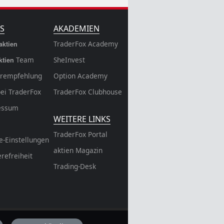
S
AKADEMIEN
TraderFox Academy
aktien
Team
SheInvest
ktien
rempfehlung
Option Academy
bei TraderFox
TraderFox Clubhouse
essum
WEITERE LINKS
TraderFox Portal
e-Einstellungen
aktien Magazin
erefreiheit
Trading-Desk