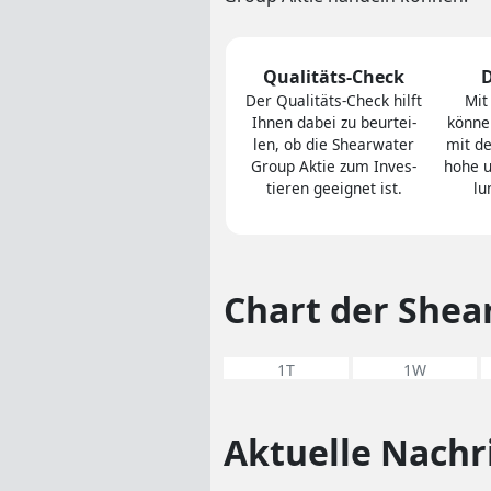
Qualitäts-Check
Der Quali­täts-Check hilft
Mit
Ihnen dabei zu be­ur­tei­
können
len, ob die Shearwater
mit d
Group Aktie zum In­ves­
hohe u
tie­ren geeig­net ist.
lu
Chart der Shea
1T
1W
Aktuelle Nachr