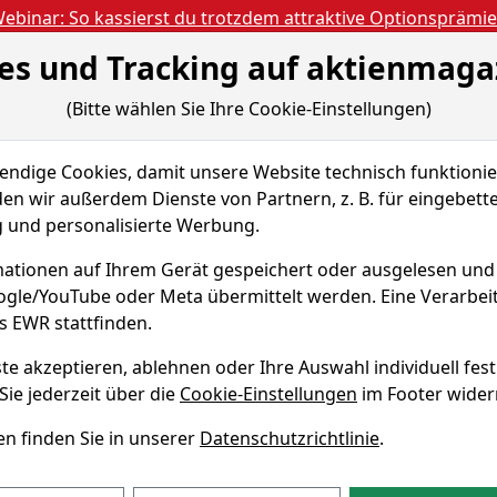
ebinar: So kassierst du trotzdem attraktive Optionsprämi
es und Tracking auf aktienmaga
Aktien- und Artikels
ien
Nachrichten
Magazine
Gratis Accoun
(Bitte wählen Sie Ihre Cookie-Einstellungen)
 & Tools
Fundamentaldaten
Peer Group
dige Cookies, damit unsere Website technisch funktionier
p PLC
en wir außerdem Dienste von Partnern, z. B. für eingebett
und personalisierte Werbung.
Group Aktie
ationen auf Ihrem Gerät gespeichert oder ausgelesen un
oogle/YouTube oder Meta übermittelt werden. Eine Verarbe
Echtz
WKN A2PRX8
s EWR stattfinden.
te akzeptieren, ablehnen oder Ihre Auswahl individuell fest
Sie jederzeit über die
Cookie-Einstellungen
im Footer wider
ht Shearwater Group?
profil
n finden Sie in unserer
Datenschutzrichtlinie
.