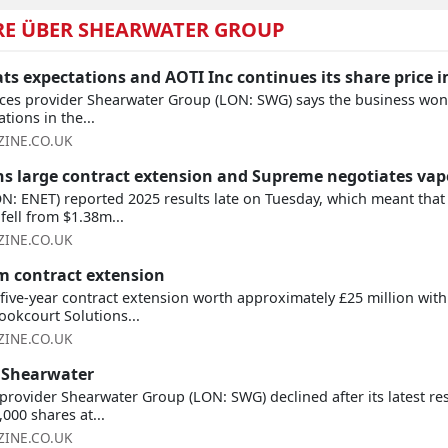
RE ÜBER SHEARWATER GROUP
ts expectations and AOTI Inc continues its share price
ices provider Shearwater Group (LON: SWG) says the business won
tions in the...
INE.CO.UK
s large contract extension and Supreme negotiates vap
N: ENET) reported 2025 results late on Tuesday, which meant that 
ell from $1.38m...
INE.CO.UK
 contract extension
ive-year contract extension worth approximately £25 million wit
ookcourt Solutions...
INE.CO.UK
d Shearwater
s provider Shearwater Group (LON: SWG) declined after its latest r
000 shares at...
INE.CO.UK