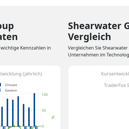
oup
Shearwater 
aten
Vergleich
 wichtige Kennzahlen in
Vergleichen Sie Shearwater
Unternehmen im Technology
wicklung (jährlich)
Kursentwickl
TraderFox 
Umsatz
Gewinn
100
50
%
0