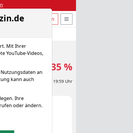
en
zin.de
uche öffnen
Seitennavigation öffnen
t
Bestellen
Login
t. Mit Ihrer
ete YouTube-Videos,
0,720 €
-0,35 %
d Nutzungsdaten an
itung kann auch
eit-Aktienkurs 05.08.2026, 19:59 Uhr
legen. Ihre
rufen oder ändern.