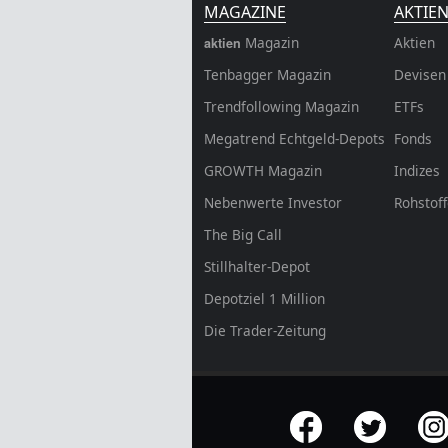
MAGAZINE
AKTIE
Magazin
Aktien
aktien
Tenbagger Magazin
Devisen
Trendfollowing Magazin
ETFs
Megatrend Echtgeld-Depots
Fonds
GROWTH
Magazin
Indizes
Nebenwerte Investor
Rohstof
The Big Call
Stillhalter-Depot
Depotziel 1 Million
Die Trader-Zeitung
offizielle Social Media-Accounts