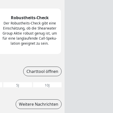
Robustheits-Check
Der Robust­heits-Check gibt eine
Ein­schät­zung, ob die Shearwater
Group Aktie robust genug ist, um
für eine lang­lau­fen­de Call-Spe­ku­
la­tion ge­eig­net zu sein.
Charttool öffnen
5J
10J
Weitere Nachrichten