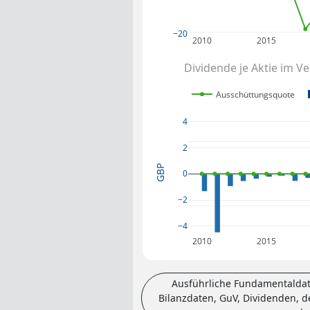
−20
2010
2015
Dividende je Aktie im V
Ausschüttungsquote
4
2
GBP
0
−2
−4
2010
2015
Ausführliche Fundamentaldat
Bilanzdaten, GuV, Dividenden, de