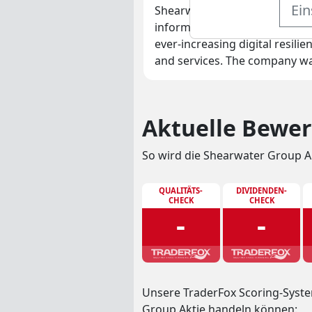
Ein
Shearwater Group Plc provides
information security, governa
ever-increasing digital resil
and services. The company wa
Aktuelle Bewer
So wird die Shearwater Group A
QUALITÄTS-
DIVIDENDEN-
CHECK
CHECK
-
-
Unsere TraderFox Scoring-Syste
Group Aktie handeln können: