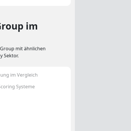
Group im
 Group mit ähnlichen
 Sektor.
ung im Vergleich
Scoring Systeme