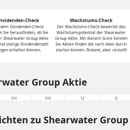
Dividenden-Check
Wachstums-Check
 dem Divi­den­den-Check
Der Wachs­tums-Check bewertet das
 Sie heraus­finden, ob Sie
Wachs­tums­po­ten­tial der Shearwater
er Shearwater Group Aktie
Group Aktie. Mit diesem Score können
nd stetige Divi­den­den­zah­
Sie Aktien finden die nach oben durch­
ngen er­hal­ten können.
star­ten können. Riskant, aber reiz­voll!
rwater Group Aktie
3M
6M
1J
3J
ichten zu Shearwater Group