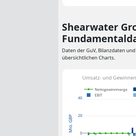
Shearwater Gr
Fundamentald
Daten der GuV, Bilanzdaten und
übersichtlichen Charts.
Umsatz- und Gewinnent
Nettogewinnmarge
EBIT
40
20
Mio. GBP
0