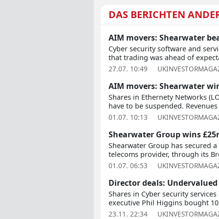
DAS BERICHTEN ANDE
AIM movers: Shearwater bea
Cyber security software and serv
that trading was ahead of expecta
27.07. 10:49
UKINVESTORMAGAZ
AIM movers: Shearwater win
Shares in Ethernety Networks (LO
have to be suspended. Revenues f
01.07. 10:13
UKINVESTORMAGAZ
Shearwater Group wins £25m
Shearwater Group has secured a f
telecoms provider, through its Br
01.07. 06:53
UKINVESTORMAGAZ
Director deals: Undervalue
Shares in Cyber security service
executive Phil Higgins bought 10,
23.11. 22:34
UKINVESTORMAGAZ