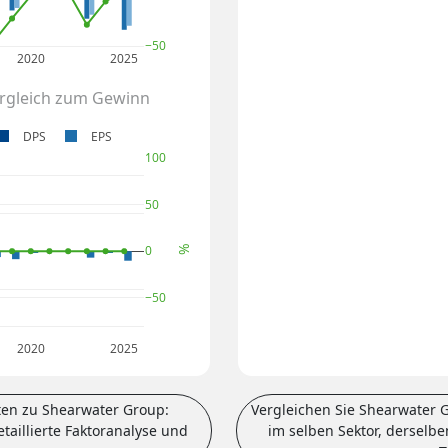
−50
2020
2025
ergleich zum Gewinn
DPS
EPS
100
50
0
%
−50
2020
2025
en zu Shearwater Group:
Vergleichen Sie Shearwater
taillierte Faktoranalyse und
im selben Sektor, derselb