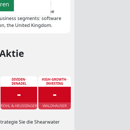
eren
lds a broad portfolio of
ms, which aim to meet the
 business segments: software
on, the United Kingdom.
Aktie
DIVIDEN-
HIGH-GROWTH-
DENADEL
INVESTING
-
-
RÖHL & HEUSSINGER
WALDHAUSER
trategie Sie die Shearwater