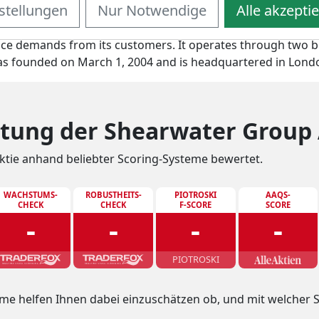
stellungen
Nur Notwendige
Alle akzepti
 digital resilience solutions and services. The company bui
nce, risk and compliance, cyber and cyber security platfor
ience demands from its customers. It operates through two
s founded on March 1, 2004 and is headquartered in Lond
tung der Shearwater Group 
ktie anhand beliebter Scoring-Systeme bewertet.
WACHSTUMS-
ROBUSTHEITS-
PIOTROSKI
AAQS-
CHECK
CHECK
F-SCORE
SCORE
-
-
-
-
PIOTROSKI
me helfen Ihnen dabei einzuschätzen ob, und mit welcher S