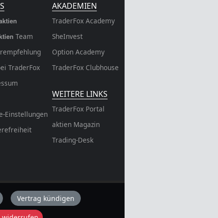
S
AKADEMIEN
TraderFox Academy
aktien
Team
SheInvest
ktien
rempfehlung
Option Academy
bei TraderFox
TraderFox Clubhouse
essum
WEITERE LINKS
TraderFox Portal
e-Einstellungen
aktien Magazin
erefreiheit
Trading-Desk
Vertrag kündigen
 widerrufen