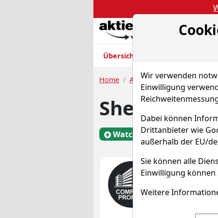
W
Cooki
Akt
Übersicht
Nachrichten
Charts
Wir verwenden notwen
Home
Aktien
Shearwater Grou
Einwilligung verwend
Reichweitenmessung 
Shearwater 
Dabei können Inform
Drittanbieter wie G
Watchlist
DTW1
außerhalb der EU/de
Sie können alle Diens
Einwilligung können 
Was mac
Unternehmens
Weitere Informatione