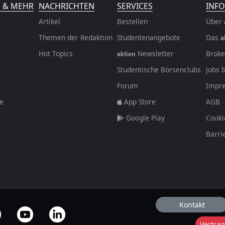
N & MEHR
NACHRICHTEN
SERVICES
INFO
Artikel
Bestellen
Über
Themen der Redaktion
Studentenangebote
Das
a
Hot Topics
Newsletter
Broke
aktien
Studentische Börsenclubs
Jobs 
Forum
Impr
fe
App Store
AGB
Google Play
Cooki
Barri
Kontakt
Vertrag