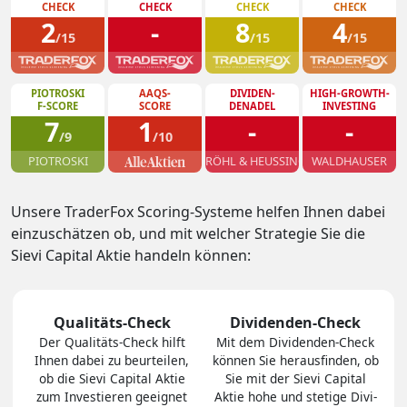
CHECK
CHECK
CHECK
CHECK
2
-
8
4
/15
/15
/15
PIOTROSKI
AAQS-
DIVIDEN-
HIGH-GROWTH-
F-SCORE
SCORE
DENADEL
INVESTING
7
1
-
-
/9
/10
PIOTROSKI
RÖHL & HEUSSINGER
WALDHAUSER
Unsere TraderFox Scoring-Systeme helfen Ihnen dabei
einzuschätzen ob, und mit welcher Strategie Sie die
Sievi Capital Aktie handeln können:
Qualitäts-Check
Dividenden-Check
Der Quali­täts-Check hilft
Mit dem Divi­den­den-Check
Ihnen dabei zu be­ur­tei­len,
können Sie heraus­finden, ob
ob die Sievi Capital Aktie
Sie mit der Sievi Capital
zum In­ves­tie­ren geeig­net
Aktie hohe und stetige Divi­