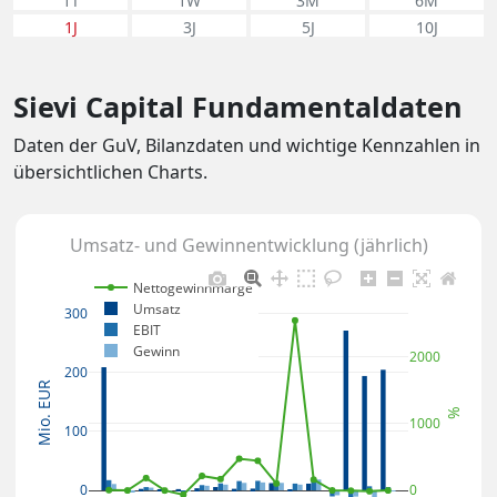
1T
1W
3M
6M
1J
3J
5J
10J
Sievi Capital Fundamentaldaten
Daten der GuV, Bilanzdaten und wichtige Kennzahlen in
übersichtlichen Charts.
Umsatz- und Gewinnentwicklung (jährlich)
Nettogewinnmarge
Umsatz
300
EBIT
Gewinn
2000
200
Mio. EUR
%
1000
100
0
0