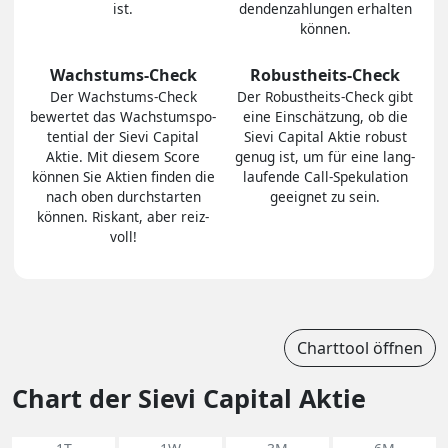
ist.
den­den­zah­lungen er­hal­ten
können.
Wachstums-Check
Robustheits-Check
Der Wachs­tums-Check
Der Robust­heits-Check gibt
bewertet das Wachs­tums­po­
eine Ein­schät­zung, ob die
ten­tial der Sievi Capital
Sievi Capital Aktie robust
Aktie. Mit diesem Score
genug ist, um für eine lang­
können Sie Aktien finden die
lau­fen­de Call-Spe­ku­la­tion
nach oben durch­star­ten
ge­eig­net zu sein.
können. Riskant, aber reiz­
voll!
Charttool öffnen
Chart der Sievi Capital Aktie