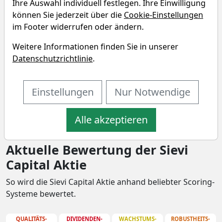
Capital?
Ihre Auswahl individuell festlegen. Ihre Einwilligung
können Sie jederzeit über die
Cookie-Einstellungen
Unternehmensprofil
im Footer widerrufen oder ändern.
KH Group Plc engages in investment in small and
Weitere Informationen finden Sie in unserer
medium-sized companies. It develops target
Datenschutzrichtlinie
.
companies' organizations and processes and
optimizes financing solutions. The company was
Einstellungen
Nur Notwendige
founded by Jorma Jussi Sylvester Takanen in 1976
and is headquartered in Helsinki, Finland.
Alle akzeptieren
Aktuelle Bewertung der Sievi
Capital Aktie
So wird die Sievi Capital Aktie anhand beliebter Scoring-
Systeme bewertet.
QUALITÄTS-
DIVIDENDEN-
WACHSTUMS-
ROBUSTHEITS-