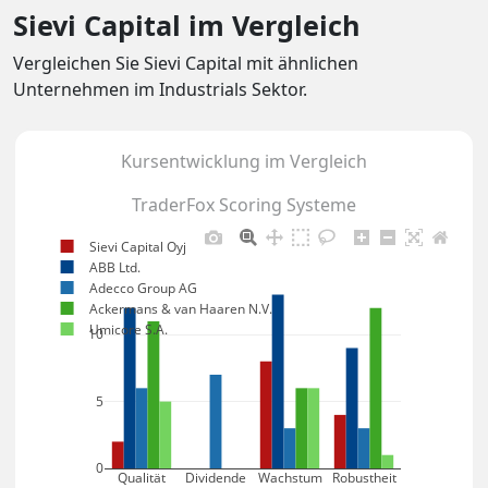
Sievi Capital im Vergleich
Vergleichen Sie Sievi Capital mit ähnlichen
Unternehmen im Industrials Sektor.
Kursentwicklung im Vergleich
TraderFox Scoring Systeme
Sievi Capital Oyj
ABB Ltd.
Adecco Group AG
Ackermans & van Haaren N.V.
Umicore S.A.
10
5
0
Qualität
Dividende
Wachstum
Robustheit