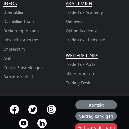
INFOS
AKADEMIEN
Über
TraderFox Academy
aktien
Das
Team
SheInvest
aktien
Brokerempfehlung
Option Academy
Jobs bei TraderFox
TraderFox Clubhouse
Impressum
WEITERE LINKS
AGB
TraderFox Portal
Cookie-Einstellungen
aktien Magazin
Barrierefreiheit
Trading-Desk
Kontakt
offizielle Social Media-Accounts
Vertrag kündigen
Vertrag widerrufen