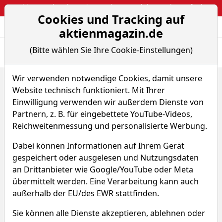
Webinar: So kassierst du trotzdem attraktive Optionsprämien
Cookies und Tracking auf
Aktien- und Arti
Seite
aktienmagazin.de
(Bitte wählen Sie Ihre Cookie-Einstellungen)
Übersicht
News
Charts
Fund.
Peers
Wir verwenden notwendige Cookies, damit unsere
Home
Aktien
Sievi Capital Oyj
Website technisch funktioniert. Mit Ihrer
Sievi Capital Aktie
Einwilligung verwenden wir außerdem Dienste von
Partnern, z. B. für eingebettete YouTube-Videos,
Reichweitenmessung und personalisierte Werbung.
Watchlist
WE3
WKN 938508
Dabei können Informationen auf Ihrem Gerät
0,566 €
0,00 %
gespeichert oder ausgelesen und Nutzungsdaten
an Drittanbieter wie Google/YouTube oder Meta
Echtzeit-Aktienkurs 08.08.2026, 05:58 Uhr
übermittelt werden. Eine Verarbeitung kann auch
außerhalb der EU/des EWR stattfinden.
Was macht Sievi
Sie können alle Dienste akzeptieren, ablehnen oder