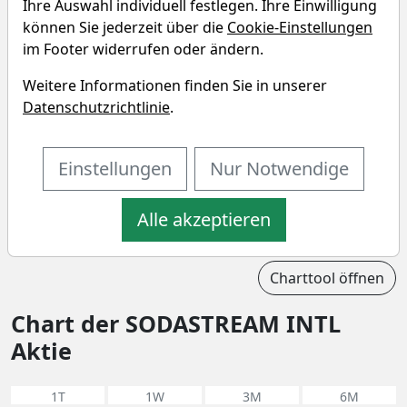
SODASTREAM INTL?
Ihre Auswahl individuell festlegen. Ihre Einwilligung
können Sie jederzeit über die
Cookie-Einstellungen
Unternehmensprofil
im Footer widerrufen oder ändern.
SodaStream International Ltd. engages in the
Weitere Informationen finden Sie in unserer
manufacturing and distribution of home sparkling
Datenschutzrichtlinie
.
water makers. Its products include sparkling water
makers, cylinders, flavors, and bottles. The
Einstellungen
Nur Notwendige
company was founded by Peter Wiseburgh in 1903
and is headquartered in Kfar Saba, Israel.
Alle akzeptieren
Charttool öffnen
Chart der SODASTREAM INTL
Aktie
1T
1W
3M
6M