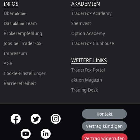
INFOS
AKADEMIEN
Über
TraderFox Academy
aktien
Das
Team
SheInvest
aktien
Brokerempfehlung
Option Academy
Jobs bei TraderFox
TraderFox Clubhouse
Impressum
WEITERE LINKS
AGB
TraderFox Portal
Cookie-Einstellungen
aktien Magazin
Barrierefreiheit
Trading-Desk
Kontakt
offizielle Social Media-Accounts
Vertrag kündigen
Vertrag widerrufen