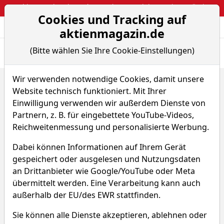
Webinar: So kassierst du trotzdem attraktive Optionsprämien
Cookies und Tracking auf
Aktien- und Arti
Seite
aktienmagazin.de
(Bitte wählen Sie Ihre Cookie-Einstellungen)
Übersicht
News
Charts
Fund.
Peers
Wir verwenden notwendige Cookies, damit unsere
Home
Aktien
SODASTREAM INTL IS-,645
Website technisch funktioniert. Mit Ihrer
SODASTREAM INTL Aktie
Einwilligung verwenden wir außerdem Dienste von
Partnern, z. B. für eingebettete YouTube-Videos,
Reichweitenmessung und personalisierte Werbung.
Watchlist
SODA
WKN A1C8V8
Dabei können Informationen auf Ihrem Gerät
-
-
gespeichert oder ausgelesen und Nutzungsdaten
an Drittanbieter wie Google/YouTube oder Meta
-
übermittelt werden. Eine Verarbeitung kann auch
außerhalb der EU/des EWR stattfinden.
Was macht
Sie können alle Dienste akzeptieren, ablehnen oder