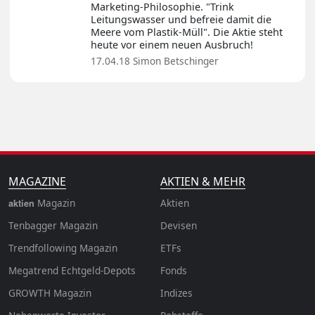
Marketing-Philosophie. "Trink
Leitungswasser und befreie damit die
Meere vom Plastik-Müll". Die Aktie steht
heute vor einem neuen Ausbruch!
17.04.18
Simon Betschinger
MAGAZINE
AKTIEN & MEHR
Magazin
Aktien
aktien
Tenbagger Magazin
Devisen
Trendfollowing Magazin
ETFs
Megatrend Echtgeld-Depots
Fonds
GROWTH
Magazin
Indizes