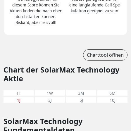
diesem Score können Sie
eine lang­lau­fen­de Call-Spe­
Aktien finden die nach oben
ku­la­tion ge­eig­net zu sein.
durch­star­ten können.
Riskant, aber reiz­voll!
Charttool öffnen
Chart der SolarMax Technology
Aktie
1T
1W
3M
6M
1J
3J
5J
10J
SolarMax Technology
Fundamentaldaten