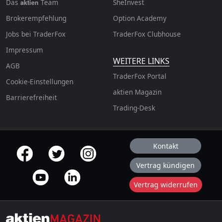
Das
Team
SheInvest
aktien
Brokerempfehlung
Option Academy
Jobs bei TraderFox
TraderFox Clubhouse
Impressum
WEITERE LINKS
AGB
TraderFox Portal
Cookie-Einstellungen
aktien Magazin
Barrierefreiheit
Trading-Desk
Kontakt
offizielle Social Media-Accounts
Vertrag kündigen
Vertrag widerrufen