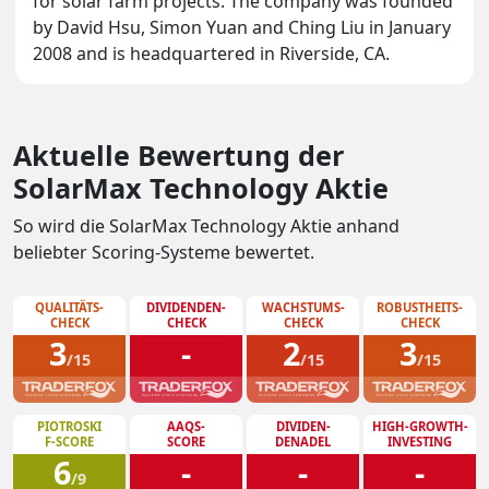
for solar farm projects. The company was founded
by David Hsu, Simon Yuan and Ching Liu in January
2008 and is headquartered in Riverside, CA.
Aktuelle Bewertung der
SolarMax Technology Aktie
So wird die SolarMax Technology Aktie anhand
beliebter Scoring-Systeme bewertet.
QUALITÄTS-
DIVIDENDEN-
WACHSTUMS-
ROBUSTHEITS-
CHECK
CHECK
CHECK
CHECK
3
-
2
3
/15
/15
/15
PIOTROSKI
AAQS-
DIVIDEN-
HIGH-GROWTH-
F-SCORE
SCORE
DENADEL
INVESTING
6
-
-
-
/9