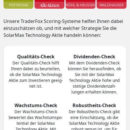
PIOTROSKI
RÖHL & HEUSSINGER
WALDHAUSER
Unsere TraderFox Scoring-Systeme helfen Ihnen dabei
einzuschätzen ob, und mit welcher Strategie Sie die
SolarMax Technology Aktie handeln können:
Qualitäts-Check
Dividenden-Check
Der Quali­täts-Check hilft
Mit dem Divi­den­den-Check
Ihnen dabei zu be­ur­tei­len,
können Sie heraus­finden, ob
ob die SolarMax Technology
Sie mit der SolarMax
Aktie zum In­ves­tie­ren geeig­
Technology Aktie hohe und
net ist.
stetige Divi­den­den­zah­
lungen er­hal­ten können.
Wachstums-Check
Robustheits-Check
Der Wachs­tums-Check
Der Robust­heits-Check gibt
bewertet das Wachs­tums­po­
eine Ein­schät­zung, ob die
ten­tial der SolarMax
SolarMax Technology Aktie
Technology Aktie. Mit
robust genug ist, um für