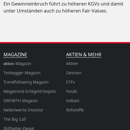
Ein Gewinneinbruch führt zu höheren KGVs und damit
unter Umständen auch zu höheren Fair-Values.
MAGAZINE
AKTIEN & MEHR
Magazin
Aktien
aktien
Tenbagger Magazin
Devisen
Trendfollowing Magazin
ETFs
Megatrend Echtgeld-Depots
Fonds
GROWTH
Magazin
Indizes
Nebenwerte Investor
Rohstoffe
The Big Call
Stillhalter-Depot