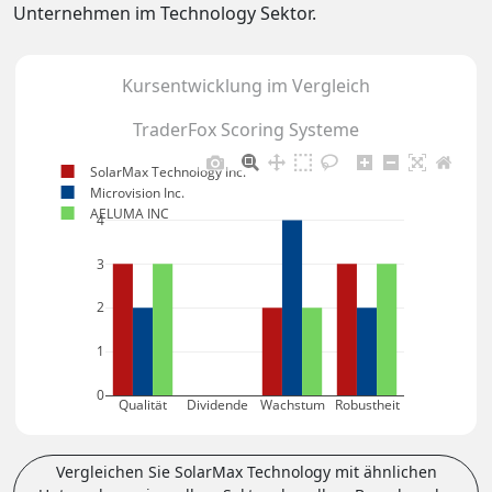
Unternehmen im Technology Sektor.
Kursentwicklung im Vergleich
TraderFox Scoring Systeme
SolarMax Technology Inc.
Microvision Inc.
AELUMA INC
4
3
2
1
0
Qualität
Dividende
Wachstum
Robustheit
Vergleichen Sie SolarMax Technology mit ähnlichen