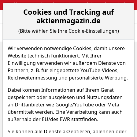
Webinar: So kassierst du trotzdem attraktive Optionsprämien
Cookies und Tracking auf
Aktien- und Arti
Seite
aktienmagazin.de
(Bitte wählen Sie Ihre Cookie-Einstellungen)
Übersicht
News
Charts
Fund.
Peers
Wir verwenden notwendige Cookies, damit unsere
Home
Aktien
SolarMax Technology Inc.
Website technisch funktioniert. Mit Ihrer
SolarMax Technology Aktie
Einwilligung verwenden wir außerdem Dienste von
Partnern, z. B. für eingebettete YouTube-Videos,
Reichweitenmessung und personalisierte Werbung.
Watchlist
SMXT
WKN A2QHRF
Dabei können Informationen auf Ihrem Gerät
0,378 $
-0,86 %
gespeichert oder ausgelesen und Nutzungsdaten
an Drittanbieter wie Google/YouTube oder Meta
Echtzeit-Aktienkurs 07.08.2026, 16:49 Uhr
übermittelt werden. Eine Verarbeitung kann auch
außerhalb der EU/des EWR stattfinden.
Was macht SolarMax
Sie können alle Dienste akzeptieren, ablehnen oder