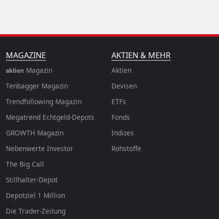
MAGAZINE
AKTIEN & MEHR
Magazin
Aktien
aktien
Tenbagger Magazin
Devisen
Trendfollowing Magazin
ETFs
Megatrend Echtgeld-Depots
Fonds
GROWTH
Magazin
Indizes
Nebenwerte Investor
Rohstoffe
The Big Call
Stillhalter-Depot
Depotziel 1 Million
Die Trader-Zeitung