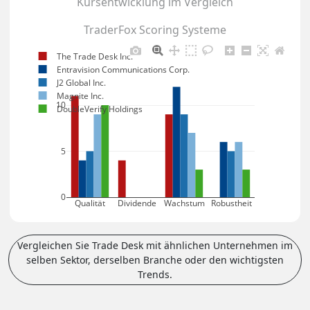
Kursentwicklung im Vergleich
TraderFox Scoring Systeme
The Trade Desk Inc.
Entravision Communications Corp.
J2 Global Inc.
Magnite Inc.
10
DoubleVerify Holdings
5
0
Qualität
Dividende
Wachstum
Robustheit
Vergleichen Sie Trade Desk mit ähnlichen Unternehmen im
selben Sektor, derselben Branche oder den wichtigsten
Trends.