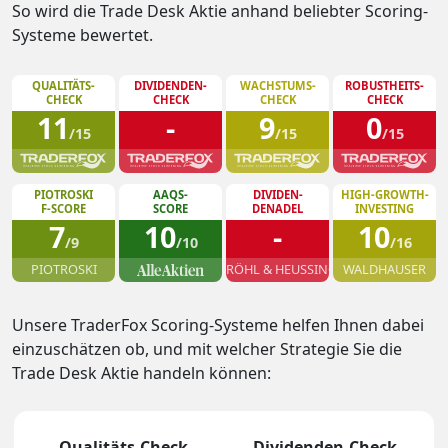
So wird die Trade Desk Aktie anhand beliebter Scoring-
Systeme bewertet.
QUALITÄTS-
DIVIDENDEN-
WACHSTUMS-
ROBUSTHEITS-
CHECK
CHECK
CHECK
CHECK
11
-
9
0
/15
/15
/15
PIOTROSKI
AAQS-
DIVIDEN-
HIGH-GROWTH-
F-SCORE
SCORE
DENADEL
INVESTING
7
10
-
10
/9
/10
/16
PIOTROSKI
RÖHL & HEUSSINGER
WALDHAUSER
Unsere TraderFox Scoring-Systeme helfen Ihnen dabei
einzuschätzen ob, und mit welcher Strategie Sie die
Trade Desk Aktie handeln können:
Qualitäts-Check
Dividenden-Check