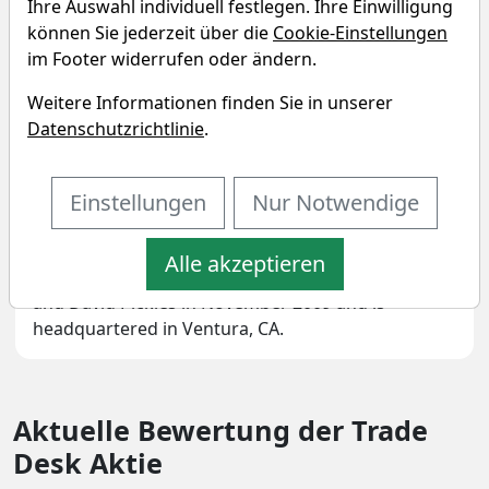
Ihre Auswahl individuell festlegen. Ihre Einwilligung
können Sie jederzeit über die
Cookie-Einstellungen
im Footer widerrufen oder ändern.
The Trade Desk, Inc. engages in the provision of a
self-service and cloud-based ad-buying platform. It
Weitere Informationen finden Sie in unserer
operates through the United States and
Datenschutzrichtlinie
.
International geographical segments. The firm
offers omnichannel advertising, audience
targeting, solutions for identity, application
Einstellungen
Nur Notwendige
programming interface (API), custom, and
programmatic, measurement and optimization.
Alle akzeptieren
The company was founded by Jeffrey Terry Green
and David Pickles in November 2009 and is
headquartered in Ventura, CA.
Aktuelle Bewertung der Trade
Desk Aktie