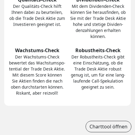
Der Quali­täts-Check hilft
Mit dem Divi­den­den-Check
Ihnen dabei zu be­ur­tei­len,
können Sie heraus­finden, ob
ob die Trade Desk Aktie zum
Sie mit der Trade Desk Aktie
In­ves­tie­ren geeig­net ist.
hohe und stetige Divi­den­
den­zah­lungen er­hal­ten
können.
Wachstums-Check
Robustheits-Check
Der Wachs­tums-Check
Der Robust­heits-Check gibt
bewertet das Wachs­tums­po­
eine Ein­schät­zung, ob die
ten­tial der Trade Desk Aktie.
Trade Desk Aktie robust
Mit diesem Score können
genug ist, um für eine lang­
Sie Aktien finden die nach
lau­fen­de Call-Spe­ku­la­tion
oben durch­star­ten können.
ge­eig­net zu sein.
Riskant, aber reiz­voll!
Charttool öffnen