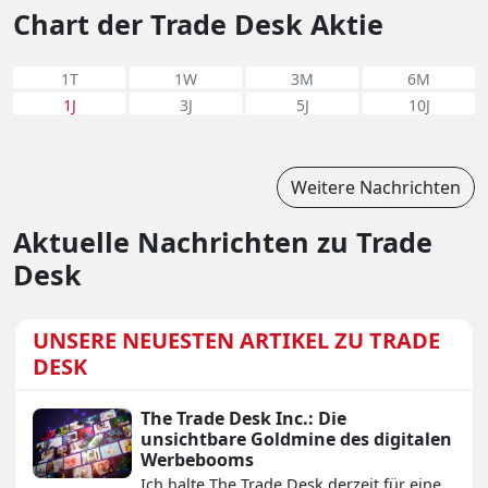
Chart der Trade Desk Aktie
1T
1W
3M
6M
1J
3J
5J
10J
Weitere Nachrichten
Aktuelle Nachrichten zu Trade
Desk
UNSERE NEUESTEN ARTIKEL ZU TRADE
DESK
The Trade Desk Inc.: Die
unsichtbare Goldmine des digitalen
Werbebooms
Ich halte The Trade Desk derzeit für eine