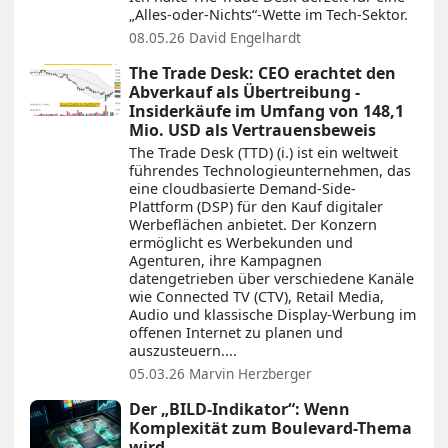
„Alles-oder-Nichts“-Wette im Tech-Sektor.
08.05.26
David Engelhardt
The Trade Desk: CEO erachtet den
Abverkauf als Übertreibung -
Insiderkäufe im Umfang von 148,1
Mio. USD als Vertrauensbeweis
The Trade Desk (TTD) (i.) ist ein weltweit
führendes Technologieunternehmen, das
eine cloudbasierte Demand-Side-
Plattform (DSP) für den Kauf digitaler
Werbeflächen anbietet. Der Konzern
ermöglicht es Werbekunden und
Agenturen, ihre Kampagnen
datengetrieben über verschiedene Kanäle
wie Connected TV (CTV), Retail Media,
Audio und klassische Display-Werbung im
offenen Internet zu planen und
auszusteuern....
05.03.26
Marvin Herzberger
Der „BILD-Indikator“: Wenn
Komplexität zum Boulevard-Thema
wird