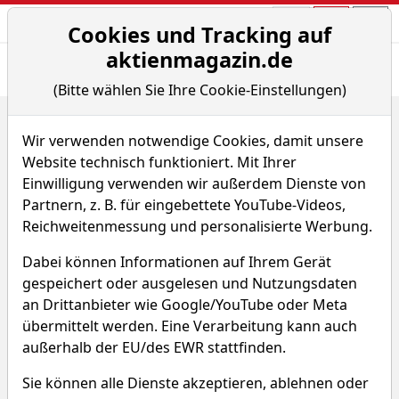
Aktien- und Arti
Seite
Cookies und Tracking auf
aktienmagazin.de
Übersicht
News
Charts
Fund.
Peers
(Bitte wählen Sie Ihre Cookie-Einstellungen)
Home
Aktien
The Trade Desk Inc.
Wir verwenden notwendige Cookies, damit unsere
Trade Desk Aktie
Website technisch funktioniert. Mit Ihrer
Einwilligung verwenden wir außerdem Dienste von
Partnern, z. B. für eingebettete YouTube-Videos,
Watchlist
TTD
WKN A2ARCV
Reichweitenmessung und personalisierte Werbung.
17,692 $
-6,69 %
Dabei können Informationen auf Ihrem Gerät
gespeichert oder ausgelesen und Nutzungsdaten
Echtzeit-Aktienkurs 06.08.2026, 19:59 Uhr
an Drittanbieter wie Google/YouTube oder Meta
übermittelt werden. Eine Verarbeitung kann auch
außerhalb der EU/des EWR stattfinden.
Was macht Trade Desk?
Sie können alle Dienste akzeptieren, ablehnen oder
Unternehmensprofil