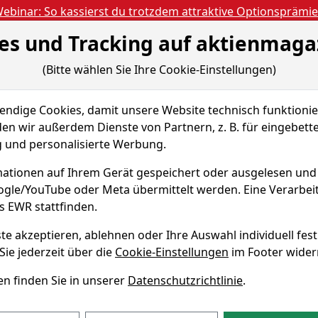
ebinar: So kassierst du trotzdem attraktive Optionsprämi
es und Tracking auf aktienmaga
Aktien- und Artikels
ien
Nachrichten
Magazine
Gratis Accoun
(Bitte wählen Sie Ihre Cookie-Einstellungen)
Der S&P 500 ist fast zurück am Allzeithoch. Was s...
dige Cookies, damit unsere Website technisch funktionier
en wir außerdem Dienste von Partnern, z. B. für eingebett
und personalisierte Werbung.
0 
fast zurück am
ationen auf Ihrem Gerät gespeichert oder ausgelesen un
s sagen die
oogle/YouTube oder Meta übermittelt werden. Eine Verarbe
s EWR stattfinden.
 Indikatoren zur
Dies
te akzeptieren, ablehnen oder Ihre Auswahl individuell fest
Koo
Sie jederzeit über die
Cookie-Einstellungen
im Footer wider
wirb
–
Aktualisiert am 16.06.26 10:35
dakteur)
Trad
n finden Sie in unserer
Datenschutzrichtlinie
.
durc
Wir 
unse