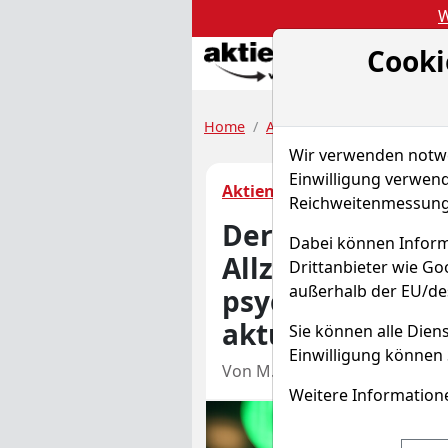
W
Cooki
Akt
Home
Artikel
Aktienanalysen
Wir verwenden notwen
Einwilligung verwend
Aktienanalysen
Reichweitenmessung 
Der S&P 500 ist 
Dabei können Inform
Allzeithoch. Wa
Drittanbieter wie G
außerhalb der EU/de
psychologischen
aktuellen Lage?
Sie können alle Diens
Einwilligung können 
Von M. Müllerhoff
(
Freier Re
Weitere Informatione