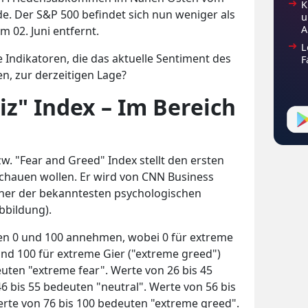
K
e. Der S&P 500 befindet sich nun weniger als
u
A
m 02. Juni entfernt.
L
 Indikatoren, die das aktuelle Sentiment des
F
, zur derzeitigen Lage?
iz" Index – Im Bereich
w. "Fear and Greed" Index stellt den ersten
schauen wollen. Er wird von CNN Business
iner der bekanntesten psychologischen
bbildung).
en 0 und 100 annehmen, wobei 0 für extreme
und 100 für extreme Gier ("extreme greed")
euten "extreme fear". Werte von 26 bis 45
46 bis 55 bedeuten "neutral". Werte von 56 bis
erte von 76 bis 100 bedeuten "extreme greed".