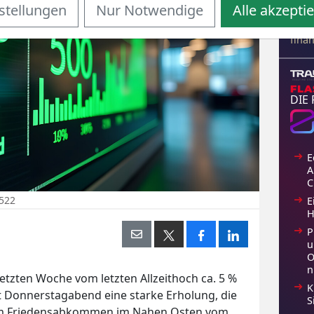
Tool
stellungen
Nur Notwendige
Alle akzepti
gebü
Hand
fina
DIE
E
A
C
9522
E
H
P
u
O
n
etzten Woche vom letzten Allzeithoch ca. 5 %
K
t Donnerstagabend eine starke Erholung, die
S
em Friedensabkommen im Nahen Osten vom