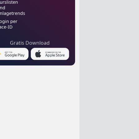
urslisten
nd
nlagetrends
ogin per
ace-ID
Gratis Download