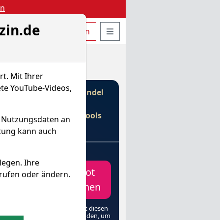
en
zin.de
uche öffnen
Seitennavigation öffnen
t
Bestellen
Login
t. Mit Ihrer
ete YouTube-Videos,
Gebührenfreier Handel
mit
€
& Profi-Tools
d Nutzungsdaten an
von
itung kann auch
e
legen. Ihre
peration
Depot
rufen oder ändern.
elt die
erFox-Welt
eröffnen
heinander.
verknüpfen
(Unbedingt diesen
re Profi-
Link verwenden, um