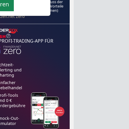
s mit dem
in den Genuss der
eren
hrenfreien
TraderFox-Vorteile
zu kommen)
el von
nzen.net Zero
 PROFI-TRADING-APP FÜR
chtzeit-
lerting und
harting
infacher
ebelhandel
rofi-Tools
nd 0 €
rdergebühre
nock-Out-
imulator