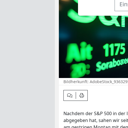
Ein
Bildherkunft: AdobeStock_93632
Kommentar verfassen
Artikel drucken
Nachdem der S&P 500 in der l
abgegeben hat, sahen wir sei
am gestrigen Montag mit d