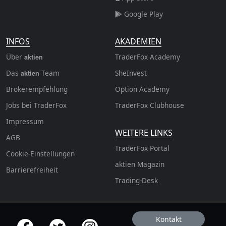
Google Play
INFOS
AKADEMIEN
Über
TraderFox Academy
aktien
Das
Team
SheInvest
aktien
Brokerempfehlung
Option Academy
Jobs bei TraderFox
TraderFox Clubhouse
Impressum
WEITERE LINKS
AGB
TraderFox Portal
Cookie-Einstellungen
aktien Magazin
Barrierefreiheit
Trading-Desk
Kontakt
offizielle Social Media-Accounts