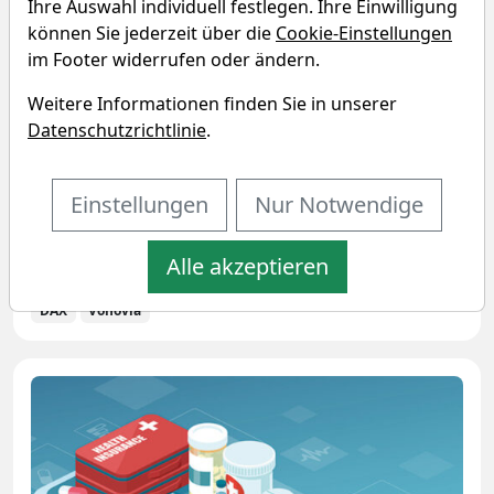
Ihre Auswahl individuell festlegen. Ihre Einwilligung
aktien Magazin
Analystenempfehlungen
können Sie jederzeit über die
Cookie-Einstellungen
19.05.20 15:49
im Footer widerrufen oder ändern.
Vonovia – Deutschlands
Wohnungsimmobilien-Riese zeigt sich
Weitere Informationen finden Sie in unserer
Corona-resistent und Analysten sehen bis
Datenschutzrichtlinie
.
zu 30 % Kurspotenzial
In Crashs am Aktienmarkt kommen die Titel meist
Einstellungen
Nur Notwendige
kollektiv unter die Räder. Es wird verkauft, was das
Zeug hält. Auf einmal will niemand mehr Kaufen-
Alle akzeptieren
und-Liegenlassen-Anleger sein. "Nur Bares ist...
DAX
Vonovia