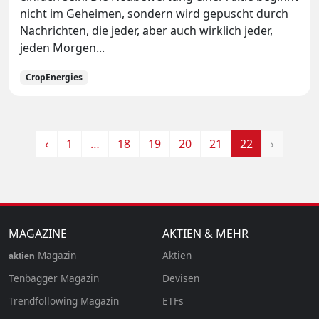
nicht im Geheimen, sondern wird gepuscht durch
Nachrichten, die jeder, aber auch wirklich jeder,
jeden Morgen...
CropEnergies
‹
1
…
18
19
20
21
22
›
MAGAZINE
AKTIEN & MEHR
Magazin
Aktien
aktien
Tenbagger Magazin
Devisen
Trendfollowing Magazin
ETFs