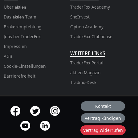
Über
TraderFox Academy
aktien
Das
Team
SheInvest
aktien
Brokerempfehlung
Option Academy
Jobs bei TraderFox
TraderFox Clubhouse
Impressum
WEITERE LINKS
AGB
TraderFox Portal
Cookie-Einstellungen
aktien Magazin
Barrierefreiheit
Trading-Desk
Kontakt
offizielle Social Media-Accounts
Vertrag kündigen
Vertrag widerrufen