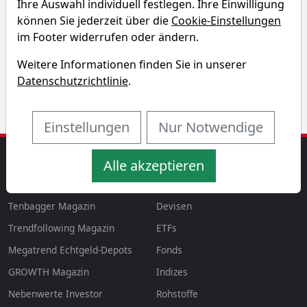
Ihre Auswahl individuell festlegen. Ihre Einwilligung
Chart der CHF/NOK Währung
können Sie jederzeit über die
Cookie-Einstellungen
im Footer widerrufen oder ändern.
1T
1W
3M
6M
1J
3J
5J
10J
Weitere Informationen finden Sie in unserer
Datenschutzrichtlinie
.
Einstellungen
Nur Notwendige
MAGAZINE
AKTIEN & MEHR
Alle akzeptieren
Magazin
Aktien
aktien
Tenbagger Magazin
Devisen
Trendfollowing Magazin
ETFs
Megatrend Echtgeld-Depots
Fonds
GROWTH
Magazin
Indizes
Nebenwerte Investor
Rohstoffe