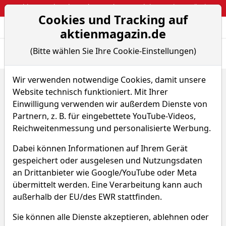
Webinar: So kassierst du trotzdem attraktive Optionsprämien
Cookies und Tracking auf
Aktien- und Arti
Seite
aktienmagazin.de
(Bitte wählen Sie Ihre Cookie-Einstellungen)
Übersicht
News
Charts
Wir verwenden notwendige Cookies, damit unsere
Home
Devisen
CHF/NOK
Website technisch funktioniert. Mit Ihrer
CHF/NOK
Einwilligung verwenden wir außerdem Dienste von
Partnern, z. B. für eingebettete YouTube-Videos,
Reichweitenmessung und personalisierte Werbung.
CHFNOK
Dabei können Informationen auf Ihrem Gerät
11,96075
-0,00 %
gespeichert oder ausgelesen und Nutzungsdaten
an Drittanbieter wie Google/YouTube oder Meta
Echtzeit-Aktienkurs 13.07.2024, 04:31 Uhr
übermittelt werden. Eine Verarbeitung kann auch
außerhalb der EU/des EWR stattfinden.
Charttool öffnen
Sie können alle Dienste akzeptieren, ablehnen oder