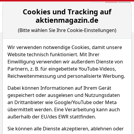
Aktien- und Arti
Seite
Cookies und Tracking auf
aktienmagazin.de
Übersicht
News
Charts
(Bitte wählen Sie Ihre Cookie-Einstellungen)
Home
ETFs
BNP Paribas Easy Energy & Metals Enhanced Roll UCI...
Wir verwenden notwendige Cookies, damit unsere
Website technisch funktioniert. Mit Ihrer
BNP Paribas Easy Energy &
Einwilligung verwenden wir außerdem Dienste von
Partnern, z. B. für eingebettete YouTube-Videos,
Metals Enhanced Roll UCITS
Reichweitenmessung und personalisierte Werbung.
ETF - EUR (Acc)
Dabei können Informationen auf Ihrem Gerät
gespeichert oder ausgelesen und Nutzungsdaten
WKN A2AE6P
ISIN LU1291109616
an Drittanbieter wie Google/YouTube oder Meta
übermittelt werden. Eine Verarbeitung kann auch
22,960 $
+0,86 %
außerhalb der EU/des EWR stattfinden.
Echtzeit-Aktienkurs 07.08.2026, 09:21 Uhr
Sie können alle Dienste akzeptieren, ablehnen oder