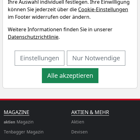
Ihre Auswahl individuell festlegen. Ihre Einwilligung
Charttool öffnen
können Sie jederzeit über die
Cookie-Einstellungen
im Footer widerrufen oder ändern.
Chart des BNP Paribas Easy
Weitere Informationen finden Sie in unserer
Energy & Metals Enhanced Roll
Datenschutzrichtlinie
.
UCITS ETF - EUR (Acc)
Einstellungen
Nur Notwendige
1T
1W
3M
6M
1J
3J
5J
10J
Alle akzeptieren
MAGAZINE
AKTIEN & MEHR
Magazin
Aktien
aktien
Tenbagger Magazin
Devisen