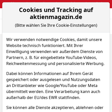
Webinar: So kassierst du trotzdem attraktive Optionsprämien
Cookies und Tracking auf
Aktien- und Arti
Seite
aktienmagazin.de
(Bitte wählen Sie Ihre Cookie-Einstellungen)
Übersicht
News
Charts
Wir verwenden notwendige Cookies, damit unsere
Home
ETFs
BNY Mellon - Global Bond Fund - A -EUR
Website technisch funktioniert. Mit Ihrer
BNY Mellon - Global Bond
Einwilligung verwenden wir außerdem Dienste von
Partnern, z. B. für eingebettete YouTube-Videos,
Fund - -EUR
Reichweitenmessung und personalisierte Werbung.
Dabei können Informationen auf Ihrem Gerät
WKN 693851
ISIN IE0003921727
gespeichert oder ausgelesen und Nutzungsdaten
an Drittanbieter wie Google/YouTube oder Meta
1,579 €
+1,09 %
übermittelt werden. Eine Verarbeitung kann auch
außerhalb der EU/des EWR stattfinden.
Echtzeit-Aktienkurs 07.08.2026, 19:58 Uhr
Sie können alle Dienste akzeptieren, ablehnen oder