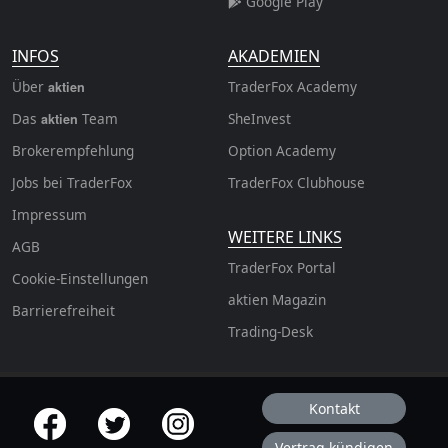
Google Play
INFOS
AKADEMIEN
Über
TraderFox Academy
aktien
Das
Team
SheInvest
aktien
Brokerempfehlung
Option Academy
Jobs bei TraderFox
TraderFox Clubhouse
Impressum
WEITERE LINKS
AGB
TraderFox Portal
Cookie-Einstellungen
aktien Magazin
Barrierefreiheit
Trading-Desk
Kontakt
offizielle Social Media-Accounts
Vertrag kündigen