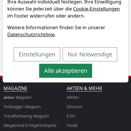
Charttool öffnen
Ihre Auswahl individuell festlegen. Ihre Einwilligung
können Sie jederzeit über die
Cookie-Einstellungen
Chart des BNY Mellon - Global
im Footer widerrufen oder ändern.
Bond Fund - -EUR ETF
Weitere Informationen finden Sie in unserer
Datenschutzrichtlinie
.
1T
1W
3M
6M
1J
3J
5J
10J
Einstellungen
Nur Notwendige
Alle akzeptieren
MAGAZINE
AKTIEN & MEHR
Magazin
Aktien
aktien
Tenbagger Magazin
Devisen
Trendfollowing Magazin
ETFs
Megatrend Echtgeld-Depots
Fonds