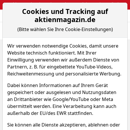
Webinar: So kassierst du trotzdem attraktive Optionsprämien
Cookies und Tracking auf
Aktien- und Arti
Seite
aktienmagazin.de
(Bitte wählen Sie Ihre Cookie-Einstellungen)
Übersicht
News
Charts
Wir verwenden notwendige Cookies, damit unsere
Home
ETFs
Website technisch funktioniert. Mit Ihrer
BS (Lux) Bond Sicav - Short Term EUR Corporates P-...
Einwilligung verwenden wir außerdem Dienste von
BS (Lux) Bond Sicav - Short
Partnern, z. B. für eingebettete YouTube-Videos,
Reichweitenmessung und personalisierte Werbung.
Term EUR Corporates P-acc
Dabei können Informationen auf Ihrem Gerät
FGZA
WKN 692806
gespeichert oder ausgelesen und Nutzungsdaten
an Drittanbieter wie Google/YouTube oder Meta
ISIN LU0151774626
übermittelt werden. Eine Verarbeitung kann auch
außerhalb der EU/des EWR stattfinden.
128,868 €
-0,13 %
Sie können alle Dienste akzeptieren, ablehnen oder