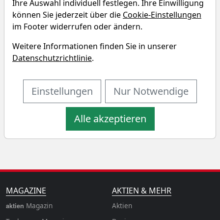
Echtzeit-Aktienkurs 07.08.2026, 20:00 Uhr
Ihre Auswahl individuell festlegen. Ihre Einwilligung
können Sie jederzeit über die
Cookie-Einstellungen
im Footer widerrufen oder ändern.
Charttool öffnen
Weitere Informationen finden Sie in unserer
Chart des BS (Lux) Bond Sicav -
Datenschutzrichtlinie
.
Short Term EUR Corporates P-acc
ETF
Einstellungen
Nur Notwendige
1T
1W
3M
6M
Alle akzeptieren
1J
3J
5J
10J
MAGAZINE
AKTIEN & MEHR
Magazin
Aktien
aktien