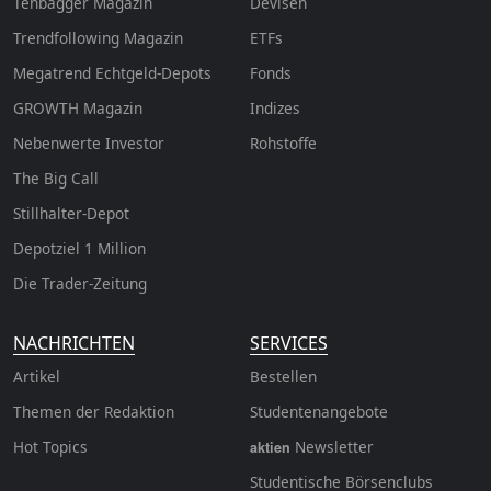
Tenbagger Magazin
Devisen
Trendfollowing Magazin
ETFs
Megatrend Echtgeld-Depots
Fonds
GROWTH
Magazin
Indizes
Nebenwerte Investor
Rohstoffe
The Big Call
Stillhalter-Depot
Depotziel 1 Million
Die Trader-Zeitung
NACHRICHTEN
SERVICES
Artikel
Bestellen
Themen der Redaktion
Studentenangebote
Hot Topics
Newsletter
aktien
Studentische Börsenclubs