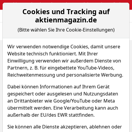
Webinar: So kassierst du trotzdem attraktive Optionsprämien
Cookies und Tracking auf
Aktien- und Arti
Seite
aktienmagazin.de
(Bitte wählen Sie Ihre Cookie-Einstellungen)
Übersicht
News
Charts
Wir verwenden notwendige Cookies, damit unsere
Home
ETFs
COMGEST GROWTH-GREAT EUR OPP
Website technisch funktioniert. Mit Ihrer
COMGEST GROWTH-GREAT
Einwilligung verwenden wir außerdem Dienste von
Partnern, z. B. für eingebettete YouTube-Videos,
EUR OPP
Reichweitenmessung und personalisierte Werbung.
Dabei können Informationen auf Ihrem Gerät
WKN A0YAJD
ISIN IE00B4ZJ4188
gespeichert oder ausgelesen und Nutzungsdaten
an Drittanbieter wie Google/YouTube oder Meta
40,040 €
-2,76 %
übermittelt werden. Eine Verarbeitung kann auch
außerhalb der EU/des EWR stattfinden.
Echtzeit-Aktienkurs 06.02.2026, 06:33 Uhr
Sie können alle Dienste akzeptieren, ablehnen oder