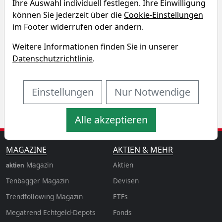
Charttool öffnen
Ihre Auswahl individuell festlegen. Ihre Einwilligung
können Sie jederzeit über die
Cookie-Einstellungen
Chart des COMGEST GROWTH-
im Footer widerrufen oder ändern.
GREAT EUR OPP ETF
Weitere Informationen finden Sie in unserer
Datenschutzrichtlinie
.
1T
1W
3M
6M
1J
3J
5J
10J
Einstellungen
Nur Notwendige
Alle akzeptieren
MAGAZINE
AKTIEN & MEHR
Magazin
Aktien
aktien
Tenbagger Magazin
Devisen
Trendfollowing Magazin
ETFs
Megatrend Echtgeld-Depots
Fonds