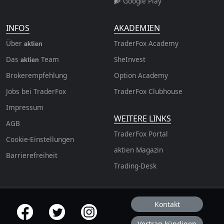
Google Play
INFOS
AKADEMIEN
Über
TraderFox Academy
aktien
Das
Team
SheInvest
aktien
Brokerempfehlung
Option Academy
Jobs bei TraderFox
TraderFox Clubhouse
Impressum
WEITERE LINKS
AGB
TraderFox Portal
Cookie-Einstellungen
aktien Magazin
Barrierefreiheit
Trading-Desk
Kontakt
offizielle Social Media-Accounts
Vertrag kündigen