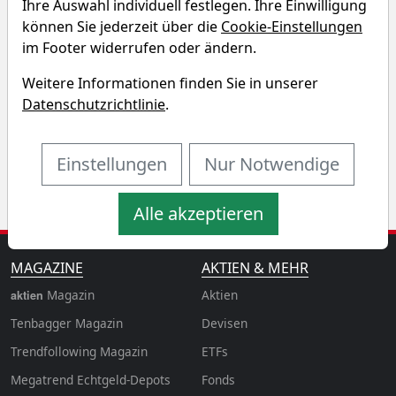
Charttool öffnen
Ihre Auswahl individuell festlegen. Ihre Einwilligung
können Sie jederzeit über die
Cookie-Einstellungen
Chart des Comgest - Growth
im Footer widerrufen oder ändern.
Japan ETF
Weitere Informationen finden Sie in unserer
Datenschutzrichtlinie
.
1T
1W
3M
6M
1J
3J
5J
10J
Einstellungen
Nur Notwendige
Alle akzeptieren
MAGAZINE
AKTIEN & MEHR
Magazin
Aktien
aktien
Tenbagger Magazin
Devisen
Trendfollowing Magazin
ETFs
Megatrend Echtgeld-Depots
Fonds