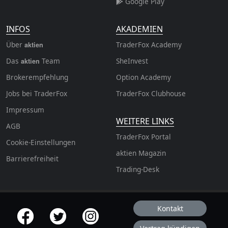
Google Play
INFOS
AKADEMIEN
Über
TraderFox Academy
aktien
Das
Team
SheInvest
aktien
Brokerempfehlung
Option Academy
Jobs bei TraderFox
TraderFox Clubhouse
Impressum
WEITERE LINKS
AGB
TraderFox Portal
Cookie-Einstellungen
aktien Magazin
Barrierefreiheit
Trading-Desk
Kontakt
offizielle Social Media-Accounts