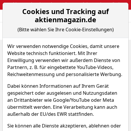
Webinar: So kassierst du trotzdem attraktive Optionsprämien
Cookies und Tracking auf
Aktien- und Arti
Seite
aktienmagazin.de
(Bitte wählen Sie Ihre Cookie-Einstellungen)
Übersicht
News
Charts
Wir verwenden notwendige Cookies, damit unsere
Home
ETFs
Comgest - Growth Japan
Website technisch funktioniert. Mit Ihrer
Comgest - Growth Japan
Einwilligung verwenden wir außerdem Dienste von
Partnern, z. B. für eingebettete YouTube-Videos,
Reichweitenmessung und personalisierte Werbung.
WYZ2
WKN 631026
Dabei können Informationen auf Ihrem Gerät
ISIN IE0004767087
gespeichert oder ausgelesen und Nutzungsdaten
an Drittanbieter wie Google/YouTube oder Meta
15,923 €
+0,96 %
übermittelt werden. Eine Verarbeitung kann auch
außerhalb der EU/des EWR stattfinden.
Echtzeit-Aktienkurs 07.08.2026, 20:00 Uhr
Sie können alle Dienste akzeptieren, ablehnen oder