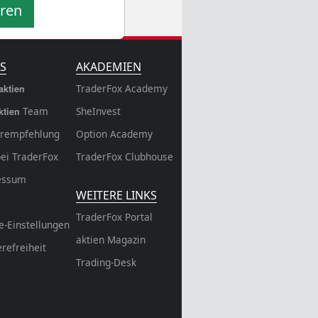
eren
S
AKADEMIEN
TraderFox Academy
aktien
Team
SheInvest
ktien
rempfehlung
Option Academy
bei TraderFox
TraderFox Clubhouse
essum
WEITERE LINKS
TraderFox Portal
e-Einstellungen
aktien Magazin
erefreiheit
Trading-Desk