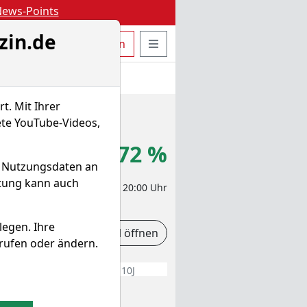
-News-Points
zin.de
uche öffnen
Seitennavigation öffnen
t
Bestellen
Login
t. Mit Ihrer
ete YouTube-Videos,
,225 €
+0,72 %
d Nutzungsdaten an
itung kann auch
eit-Aktienkurs 07.08.2026, 20:00 Uhr
legen. Ihre
Charttool öffnen
rufen oder ändern.
5J
10J