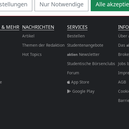
stellungen
Nur Notwendige
Alle akzepti
N & MEHR
NACHRICHTEN
SERVICES
INFO
Artikel
Bestellen
Über
Themen der Redaktion
Studentenangebote
Das
a
Hot Topics
Newsletter
Broke
aktien
Studentische Börsenclubs
Jobs 
Forum
Impr
fe
App Store
AGB
Google Play
Cooki
Barri