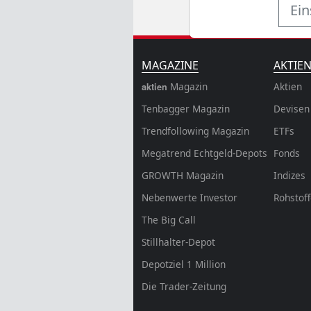
Ein
MAGAZINE
AKTIE
Magazin
Aktien
aktien
Tenbagger Magazin
Devisen
Trendfollowing Magazin
ETFs
Megatrend Echtgeld-Depots
Fonds
GROWTH
Magazin
Indizes
Nebenwerte Investor
Rohstof
The Big Call
Stillhalter-Depot
Depotziel 1 Million
Die Trader-Zeitung