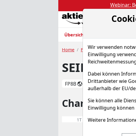
Webinar: Be
Cooki
Akt
Übersicht
Nachrichten
Charts
Wir verwenden notwen
Home
Fonds
SEILERN GLOBAL 
Einwilligung verwend
Reichweitenmessung 
SEILERN GLO
Dabei können Inform
Drittanbieter wie G
FP8B
WKN 676583
außerhalb der EU/de
Chart des SEIL
Sie können alle Diens
Einwilligung können 
Weitere Informatione
1T
1W