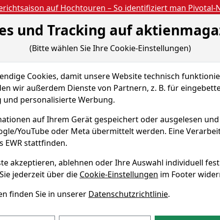
richtsaison auf Hochtouren – So identifiziert man Pivotal
es und Tracking auf aktienmaga
Aktien- und Artikels
ien
Nachrichten
Magazine
Gratis Accoun
(Bitte wählen Sie Ihre Cookie-Einstellungen)
 & Tools
dige Cookies, damit unsere Website technisch funktionier
TRUST - T
en wir außerdem Dienste von Partnern, z. B. für eingebett
und personalisierte Werbung.
BAL TRUST - T
316
ationen auf Ihrem Gerät gespeichert oder ausgelesen un
oogle/YouTube oder Meta übermittelt werden. Eine Verarbe
Echtz
ISIN AT0000818000
s EWR stattfinden.
ERN GLOBAL TRUST - T Fonds
te akzeptieren, ablehnen oder Ihre Auswahl individuell fest
Sie jederzeit über die
Cookie-Einstellungen
im Footer wider
n finden Sie in unserer
Datenschutzrichtlinie
.
3M
6M
1J
3J