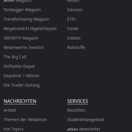
Magazin
Aktien
aktien
Tenbagger Magazin
Devisen
Trendfollowing Magazin
ETFs
Megatrend Echtgeld-Depots
Fonds
GROWTH
Magazin
Indizes
Nebenwerte Investor
Rohstoffe
The Big Call
Stillhalter-Depot
Depotziel 1 Million
Die Trader-Zeitung
NACHRICHTEN
SERVICES
Artikel
Bestellen
Themen der Redaktion
Studentenangebote
Hot Topics
Newsletter
aktien