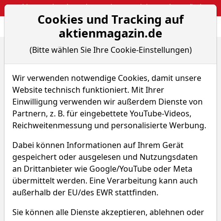
Webinar: So kassierst du trotzdem attraktive Optionsprämien
Cookies und Tracking auf
Aktien- und Arti
Seite
aktienmagazin.de
(Bitte wählen Sie Ihre Cookie-Einstellungen)
Home
Nachrichten
Aktien on Fire
Die Aktie von JFrog bricht nach Gartner-Auszeichnu...
Wir verwenden notwendige Cookies, damit unsere
Website technisch funktioniert. Mit Ihrer
Aktien on Fire
Einwilligung verwenden wir außerdem Dienste von
Partnern, z. B. für eingebettete YouTube-Videos,
Die Aktie von JFrog bricht
Reichweitenmessung und personalisierte Werbung.
nach Gartner-Auszeichnung
Dabei können Informationen auf Ihrem Gerät
auf Mehrjahreshoch aus!
gespeichert oder ausgelesen und Nutzungsdaten
Von A. Haslinger
–
Aktualisiert am 30.06.26
an Drittanbieter wie Google/YouTube oder Meta
11:51
übermittelt werden. Eine Verarbeitung kann auch
außerhalb der EU/des EWR stattfinden.
Sie können alle Dienste akzeptieren, ablehnen oder