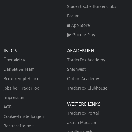
Studentische Börsenclubs
Forum
App Store
Google Play
INFOS
AKADEMIEN
Über
TraderFox Academy
aktien
Das
Team
SheInvest
aktien
Brokerempfehlung
Option Academy
Jobs bei TraderFox
TraderFox Clubhouse
Impressum
WEITERE LINKS
AGB
TraderFox Portal
Cookie-Einstellungen
aktien Magazin
Barrierefreiheit
Trading-Desk