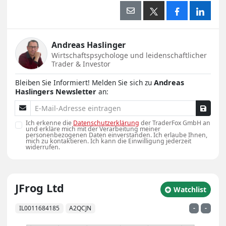
Andreas Haslinger
Wirtschaftspsychologe und leidenschaftlicher
Trader & Investor
Bleiben Sie Informiert! Melden Sie sich zu
Andreas
Haslingers Newsletter
an:
E-Mail-Adresse
Ich erkenne die
Datenschutzerklärung
der TraderFox GmbH an
und erkläre mich mit der Verarbeitung meiner
personenbezogenen Daten einverstanden. Ich erlaube Ihnen,
mich zu kontaktieren. Ich kann die Einwilligung jederzeit
widerrufen.
JFrog Ltd
zu Watchlist hin
Watchlist
IL0011684185
A2QCJN
-
-