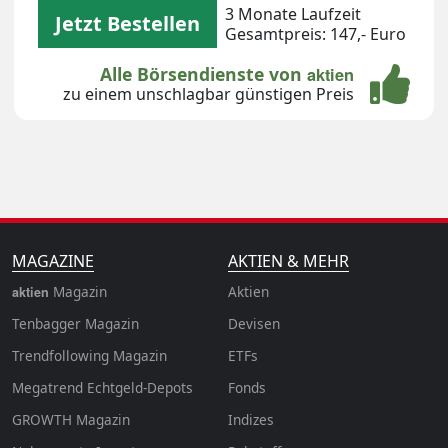
3 Monate Laufzeit
Jetzt Bestellen
Gesamtpreis: 147,- Euro
Alle Börsendienste von
aktien
zu einem unschlagbar günstigen Preis
MAGAZINE
AKTIEN & MEHR
Magazin
Aktien
aktien
Tenbagger Magazin
Devisen
Trendfollowing Magazin
ETFs
Megatrend Echtgeld-Depots
Fonds
GROWTH
Magazin
Indizes