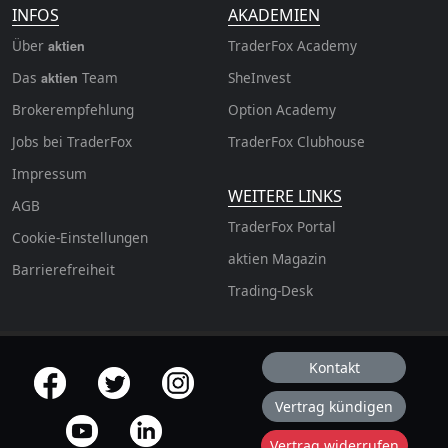
INFOS
AKADEMIEN
Über
TraderFox Academy
aktien
Das
Team
SheInvest
aktien
Brokerempfehlung
Option Academy
Jobs bei TraderFox
TraderFox Clubhouse
Impressum
WEITERE LINKS
AGB
TraderFox Portal
Cookie-Einstellungen
aktien Magazin
Barrierefreiheit
Trading-Desk
Kontakt
offizielle Social Media-Accounts
Vertrag kündigen
Vertrag widerrufen