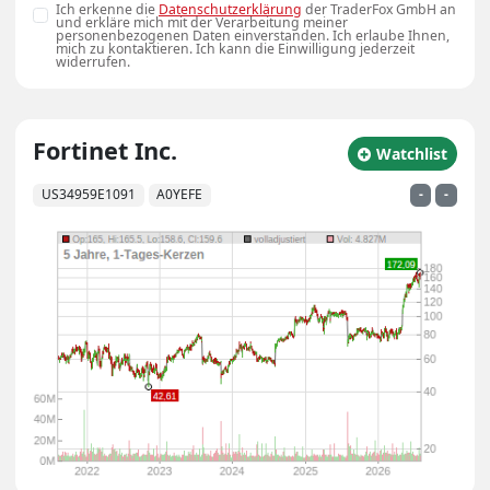
Ich erkenne die
Datenschutzerklärung
der TraderFox GmbH an
und erkläre mich mit der Verarbeitung meiner
personenbezogenen Daten einverstanden. Ich erlaube Ihnen,
mich zu kontaktieren. Ich kann die Einwilligung jederzeit
widerrufen.
Fortinet Inc.
zu Watchlist hin
Watchlist
US34959E1091
A0YEFE
-
-