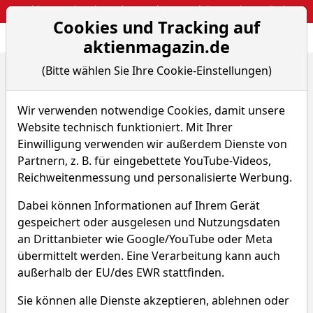
Webinar: So kassierst du trotzdem attraktive Optionsprämien
Cookies und Tracking auf
Aktien- und Arti
Seite
aktienmagazin.de
(Bitte wählen Sie Ihre Cookie-Einstellungen)
Home
Nachrichten
Aktien on Fire
Fortinet am Allzeithoch: Plattform-Strategie domin...
Wir verwenden notwendige Cookies, damit unsere
Website technisch funktioniert. Mit Ihrer
Aktien on Fire
Einwilligung verwenden wir außerdem Dienste von
Partnern, z. B. für eingebettete YouTube-Videos,
Fortinet am Allzeithoch:
Reichweitenmessung und personalisierte Werbung.
Plattform-Strategie dominiert
bei Netzwerksicherheit und KI.
Dabei können Informationen auf Ihrem Gerät
gespeichert oder ausgelesen und Nutzungsdaten
Qualität zahlt sich aus.
an Drittanbieter wie Google/YouTube oder Meta
Von S. Bank
–
Aktualisiert am 12.05.26 09:07
übermittelt werden. Eine Verarbeitung kann auch
außerhalb der EU/des EWR stattfinden.
Sie können alle Dienste akzeptieren, ablehnen oder