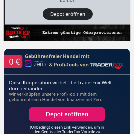
Edition
Depot eröffnen
Gebührenfreier Handel mit
0 €
& Profi-Tools von
Diese Kooperation wirbelt die TraderFox-Welt
durcheinander.
Wir verknüpfen unsere Profi-Tools mit dem
gebührenfreien Handel von finanzen.net Zero
Depot eröffnen
(Unbedingt diesen Link verwenden, um in
den Genuss der TraderFox-Vorteile zu