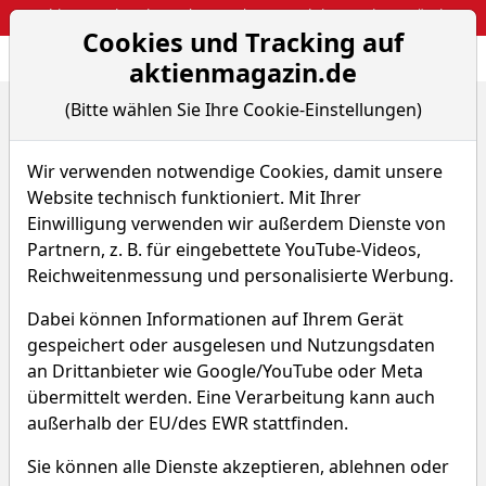
Webinar: So kassierst du trotzdem attraktive Optionsprämien
Cookies und Tracking auf
Aktien- und Arti
Seite
aktienmagazin.de
(Bitte wählen Sie Ihre Cookie-Einstellungen)
Home
Nachrichten
Aktien on Fire
Super Micro greift nach einem 200-Mrd.-USD-Markt. ...
Wir verwenden notwendige Cookies, damit unsere
Website technisch funktioniert. Mit Ihrer
Aktien on Fire
Einwilligung verwenden wir außerdem Dienste von
Partnern, z. B. für eingebettete YouTube-Videos,
Super Micro greift nach einem
Reichweitenmessung und personalisierte Werbung.
200-Mrd.-USD-Markt. Kursziel
mit rund 40 % Potenzial.
Dabei können Informationen auf Ihrem Gerät
gespeichert oder ausgelesen und Nutzungsdaten
Von S. Bank
–
Aktualisiert am 23.06.26 10:10
an Drittanbieter wie Google/YouTube oder Meta
übermittelt werden. Eine Verarbeitung kann auch
außerhalb der EU/des EWR stattfinden.
Sie können alle Dienste akzeptieren, ablehnen oder