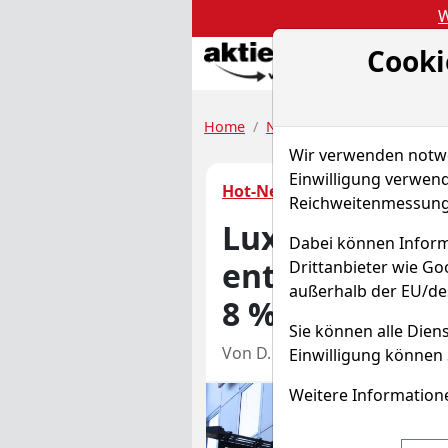
W
Cooki
Akt
Home
Nachrichten
Hot-News
Wir verwenden notwen
Einwilligung verwend
Hot-News
Reichweitenmessung 
Luxuskonzern
Dabei können Inform
enttäuschend
Drittanbieter wie G
außerhalb der EU/de
8 % ein
Sie können alle Diens
Von D. Teichgräber
–
Aktu
Einwilligung können 
Weitere Informatione