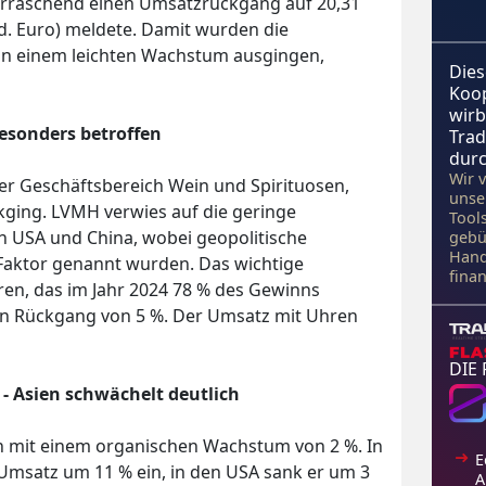
rraschend einen Umsatzrückgang auf 20,31
d. Euro) meldete. Damit wurden die
on einem leichten Wachstum ausgingen,
Dies
Koo
wirb
esonders betroffen
Trad
durc
Wir 
er Geschäftsbereich Wein und Spirituosen,
unse
ging. LVMH verwies auf die geringe
Tool
n USA und China, wobei geopolitische
gebü
Hand
Faktor genannt wurden. Das wichtige
fina
n, das im Jahr 2024 78 % des Gewinns
en Rückgang von 5 %. Der Umsatz mit Uhren
DIE
- Asien schwächelt deutlich
n mit einem organischen Wachstum von 2 %. In
E
 Umsatz um 11 % ein, in den USA sank er um 3
A