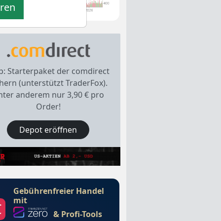
eren
p: Starterpaket der comdirect
chern (unterstützt TraderFox).
nter anderem nur 3,90 € pro
Order!
Depot eröffnen
Gebührenfreier Handel
mit
€
& Profi-Tools