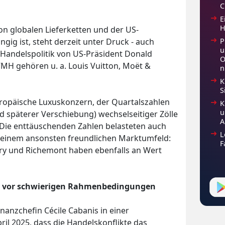
C
E
H
on globalen Lieferketten und der US-
P
g ist, steht derzeit unter Druck - auch
u
andelspolitik von US-Präsident Donald
O
MH gehören u. a. Louis Vuitton, Moët &
n
K
S
ropäische Luxuskonzern, der Quartalszahlen
K
u
 späterer Verschiebung) wechselseitiger Zölle
A
 Die enttäuschenden Zahlen belasteten auch
L
 einem ansonsten freundlichen Marktumfeld:
F
rry und Richemont haben ebenfalls an Wert
nt vor schwierigen Rahmenbedingungen
nanzchefin Cécile Cabanis in einer
il 2025, dass die Handelskonflikte das