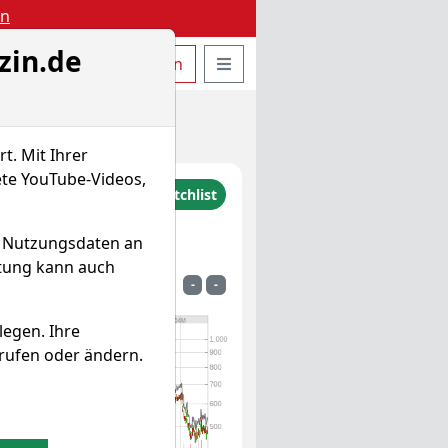
en
zin.de
uche öffnen
Seitennavigation öffnen
t
Bestellen
Login
t. Mit Ihrer
ete YouTube-Videos,
MH Moet
zu Watchlist hinzufügen
Watchlist
nnessy
d Nutzungsdaten an
uis Vuitton SE
itung kann auch
000121014
853292
-
-
legen. Ihre
rufen oder ändern.