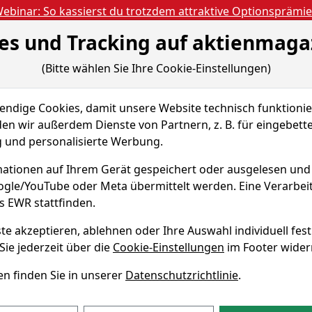
ebinar: So kassierst du trotzdem attraktive Optionsprämi
es und Tracking auf aktienmaga
Aktien- und Artikels
ien
Nachrichten
Magazine
Gratis Accoun
(Bitte wählen Sie Ihre Cookie-Einstellungen)
Luxuskonzern LVMH bricht nach enttäuschenden Ums�...
dige Cookies, damit unsere Website technisch funktionier
en wir außerdem Dienste von Partnern, z. B. für eingebett
LV
und personalisierte Werbung.
He
 LVMH bricht nach
ationen auf Ihrem Gerät gespeichert oder ausgelesen un
Lo
en Umsätzen um fast
oogle/YouTube oder Meta übermittelt werden. Eine Verarbe
FR0
s EWR stattfinden.
te akzeptieren, ablehnen oder Ihre Auswahl individuell fest
alisiert am 15.04.25 10:58
Sie jederzeit über die
Cookie-Einstellungen
im Footer wider
n finden Sie in unserer
Datenschutzrichtlinie
.