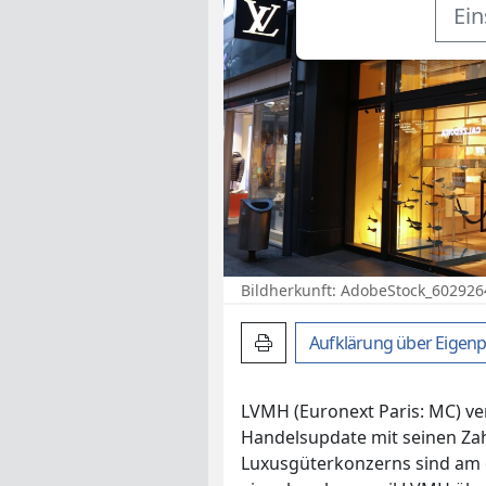
Ein
Bildherkunft: AdobeStock_60292
Artikel drucken
Aufklärung über
Eigenp
LVMH (Euronext Paris: MC) ver
Handelsupdate mit seinen Zah
Luxusgüterkonzerns sind am