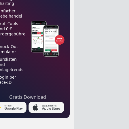
harting
infacher
ebelhandel
rofi-Tools
nd 0 €
rdergebühre
nock-Out-
imulator
urslisten
nd
nlagetrends
ogin per
ace-ID
Gratis Download