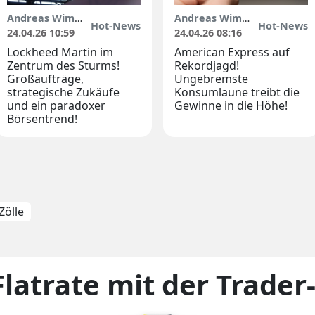
Andreas Wimbauer
Andreas Wimbauer
Hot-News
Hot-News
24.04.26 10:59
24.04.26 08:16
Lockheed Martin im
American Express auf
Zentrum des Sturms!
Rekordjagd!
Großaufträge,
Ungebremste
strategische Zukäufe
Konsumlaune treibt die
und ein paradoxer
Gewinne in die Höhe!
Börsentrend!
Zölle
Flatrate mit der Trader