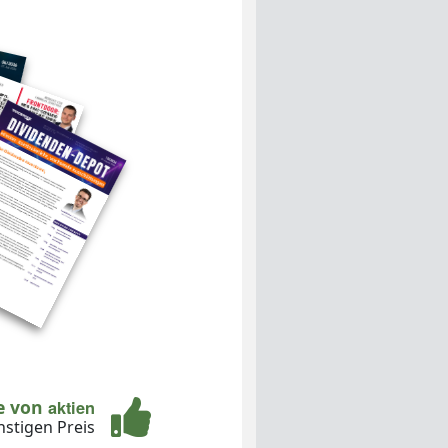
te von
aktien
stigen Preis