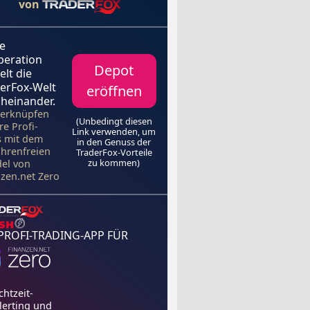
von
e
peration
Depot
elt die
erFox-Welt
eröffnen
heinander.
verknüpfen
(Unbedingt diesen
re Profi-
Link verwenden, um
s mit dem
in den Genuss der
hrenfreien
TraderFox-Vorteile
zu kommen)
el von
nzen.net Zero
 PROFI-TRADING-APP FÜR
chtzeit-
lerting und