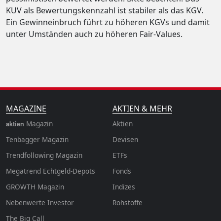
KUV als Bewertungskennzahl ist stabiler als das KGV.
Ein Gewinneinbruch führt zu höheren KGVs und damit
unter Umständen auch zu höheren Fair-Values.
MAGAZINE
AKTIEN & MEHR
Magazin
Aktien
aktien
Tenbagger Magazin
Devisen
Trendfollowing Magazin
ETFs
Megatrend Echtgeld-Depots
Fonds
GROWTH
Magazin
Indizes
Nebenwerte Investor
Rohstoffe
The Big Call