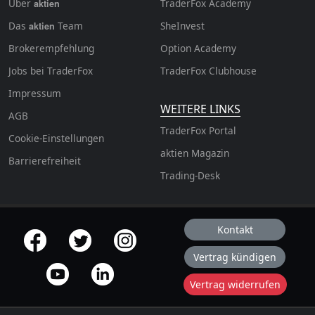
Über
TraderFox Academy
aktien
Das
Team
SheInvest
aktien
Brokerempfehlung
Option Academy
Jobs bei TraderFox
TraderFox Clubhouse
Impressum
WEITERE LINKS
AGB
TraderFox Portal
Cookie-Einstellungen
aktien Magazin
Barrierefreiheit
Trading-Desk
Kontakt
offizielle Social Media-Accounts
Vertrag kündigen
Vertrag widerrufen