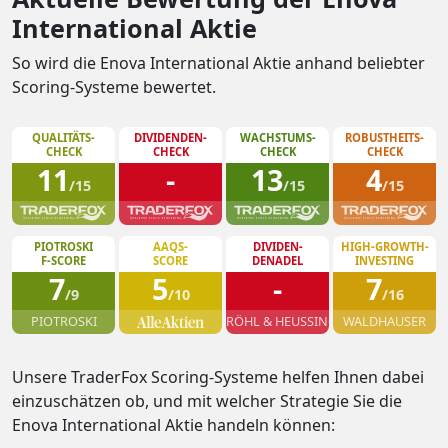
International Aktie
So wird die Enova International Aktie anhand beliebter
Scoring-Systeme bewertet.
QUALITÄTS-
DIVIDENDEN-
WACHSTUMS-
ROBUSTHEITS-
CHECK
CHECK
CHECK
CHECK
11
-
13
4
/15
/15
/15
PIOTROSKI
AAQS-
DIVIDEN-
HIGH-GROWTH-
F-SCORE
SCORE
DENADEL
INVESTING
7
5
-
7
/9
/10
/16
PIOTROSKI
RÖHL & HEUSSINGER
WALDHAUSER
Unsere TraderFox Scoring-Systeme helfen Ihnen dabei
einzuschätzen ob, und mit welcher Strategie Sie die
Enova International Aktie handeln können: