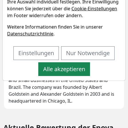
International?
Ihre Auswahl individuell festlegen. Ihre Einwilligung
können Sie jederzeit über die
Cookie-Einstellungen
Unternehmensprofil
im Footer widerrufen oder ändern.
Enova International, Inc. engages in the provision
Weitere Informationen finden Sie in unserer
of online financial services. Its products and
Datenschutzrichtlinie
.
services include short-term consumer loan, line of
credit accounts, instalment loans, receivables
Einstellungen
Nur Notwendige
purchase agreements, credit services organization
program, bank program, and decision
management platform-as-a-service & analytics-as-
Alle akzeptieren
a-service. It caters non-prime credit consumers
and small businesses in the United States and
Brazil. The company was founded by Albert
Goldstein and Alexander Goldstein in 2003 and is
headquartered in Chicago, IL.
Aktuelle Bewertung der Enova