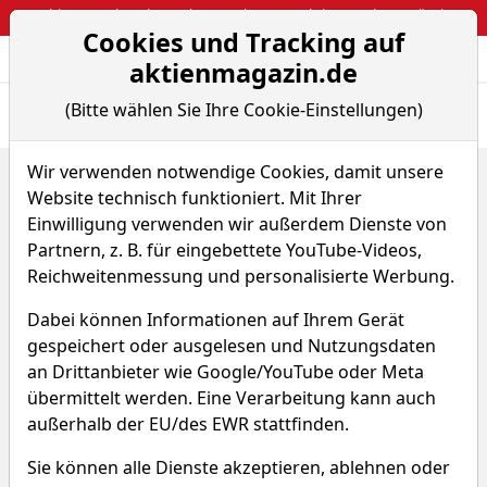
Webinar: So kassierst du trotzdem attraktive Optionsprämien
Cookies und Tracking auf
Aktien- und Arti
Seite
aktienmagazin.de
(Bitte wählen Sie Ihre Cookie-Einstellungen)
Übersicht
News
Charts
Fund.
Peers
Wir verwenden notwendige Cookies, damit unsere
Home
Aktien
Enova International Inc.
Website technisch funktioniert. Mit Ihrer
Enova International Aktie
Einwilligung verwenden wir außerdem Dienste von
Partnern, z. B. für eingebettete YouTube-Videos,
Reichweitenmessung und personalisierte Werbung.
Watchlist
ENVA
WKN A12D51
Dabei können Informationen auf Ihrem Gerät
253,182 $
-1,09 %
gespeichert oder ausgelesen und Nutzungsdaten
an Drittanbieter wie Google/YouTube oder Meta
Echtzeit-Aktienkurs 07.08.2026, 19:59 Uhr
übermittelt werden. Eine Verarbeitung kann auch
außerhalb der EU/des EWR stattfinden.
Was macht Enova
Sie können alle Dienste akzeptieren, ablehnen oder