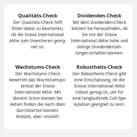
Qualitäts-Check
Dividenden-Check
Der Quali­täts-Check hilft
Mit dem Divi­den­den-Check
Ihnen dabei zu be­ur­tei­len,
können Sie heraus­finden, ob
ob die Enova International
Sie mit der Enova
Aktie zum In­ves­tie­ren geeig­
International Aktie hohe und
net ist.
stetige Divi­den­den­zah­
lungen er­hal­ten können.
Wachstums-Check
Robustheits-Check
Der Wachs­tums-Check
Der Robust­heits-Check gibt
bewertet das Wachs­tums­po­
eine Ein­schät­zung, ob die
ten­tial der Enova
Enova International Aktie
International Aktie. Mit
robust genug ist, um für
diesem Score können Sie
eine lang­lau­fen­de Call-Spe­
Aktien finden die nach oben
ku­la­tion ge­eig­net zu sein.
durch­star­ten können.
Riskant, aber reiz­voll!