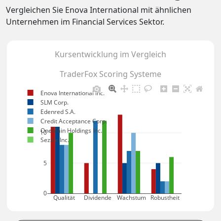
Vergleichen Sie Enova International mit ähnlichen
Unternehmen im Financial Services Sektor.
Kursentwicklung im Vergleich
TraderFox Scoring Systeme
Enova International Inc.
SLM Corp.
Edenred S.A.
Credit Acceptance Corp.
OneMain Holdings Inc.
10
Sezzle Inc.
5
0
Qualität
Dividende
Wachstum
Robustheit