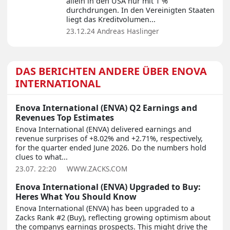
allein in den USA nur mit 1 %
durchdrungen. In den Vereinigten Staaten
liegt das Kreditvolumen...
23.12.24
Andreas Haslinger
DAS BERICHTEN ANDERE ÜBER ENOVA
INTERNATIONAL
Enova International (ENVA) Q2 Earnings and
Revenues Top Estimates
Enova International (ENVA) delivered earnings and
revenue surprises of +8.02% and +2.71%, respectively,
for the quarter ended June 2026. Do the numbers hold
clues to what...
23.07. 22:20
WWW.ZACKS.COM
Enova International (ENVA) Upgraded to Buy:
Heres What You Should Know
Enova International (ENVA) has been upgraded to a
Zacks Rank #2 (Buy), reflecting growing optimism about
the companys earnings prospects. This might drive the