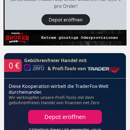
pro Order!
Depot eröffnen
Gebührenfreier Handel mit
0 €
& Profi-Tools von
Diese Kooperation wirbelt die TraderFox-Welt
durcheinander.
Wir verknüpfen unsere Profi-Tools mit dem
gebührenfreien Handel von finanzen.net Zero
Depot eröffnen
(Unbedingt diesen Link verwenden, um in